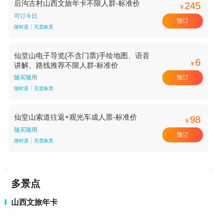
后沟古村山西文旅年卡不限人群-标准价
245
¥
可订今日
预订
随时退
无需换票
仙堂山电子导览(不含门票)手绘地图、语音
6
¥
讲解、路线推荐不限人群-标准价
预订
随买随用
随时退
无需换票
仙堂山索道往返+观光车成人票-标准价
98
¥
随买随用
预订
随时退
无需换票
多景点
山西文旅年卡