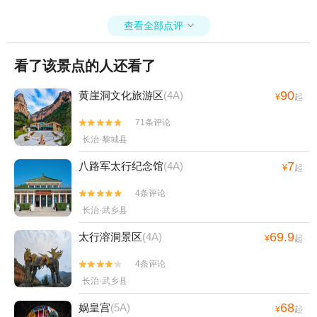
查看全部点评

看了该景点的人还看了
90
黄崖洞文化旅游区
(4A)
¥
起
71条评论


长治·黎城县
7
八路军太行纪念馆
(4A)
¥
起
4条评论


长治·武乡县
69.9
太行溶洞景区
(4A)
¥
起
4条评论


长治·武乡县
68
娲皇宫
(5A)
¥
起