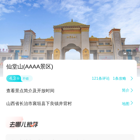


78
仙堂山(AAAA景区)
4.3
121条评论
1条攻略

分
不错
查看景点简介及开放时间
简介


山西省长治市襄垣县下良镇井背村
地图