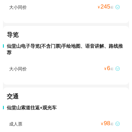
245
大小同价

¥
起
导览
仙堂山电子导览(不含门票)手绘地图、语音讲解、路线推
荐
6
大小同价

¥
起
交通
仙堂山索道往返+观光车
98
成人票

¥
起