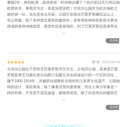
事隔2年，再到欧洲，真得觉得：时间都去哪了？此行的12天行程以南
欧西班牙、葡萄牙为主，算是深度游吧！古埃尔公园作为此次南欧之
旅的第一站，实在是有点兴奋。公园它坐落在巴塞罗那佩拉达山上，
依山而建。除了各种形态迥异的建筑外，还有用各种碎的彩色马赛克
拼成的各种动物造型，观赏性还是很强的，到了巴塞罗那还是推荐去
看看的。

共8张
喔*树 2019-04-04


古埃尔公园位于西班牙巴塞罗那市区市北，占地20公顷，原来是巴塞
罗那富商艾乌塞比奎尔伯爵计划建立并由高迪设计的一个社区旧址，
建于1900-1914年，并被联合国教科文组织列入世界文化遗产。公园独
特的设计，美轮美奂，除了像童话里的姜饼屋，符合人体力学像龙一
样的长椅。不管是不是高迪迷，都推荐游览。除了欣赏杰出的建筑艺
术外，还有顶楼平台能观赏美丽的市景。

共9张