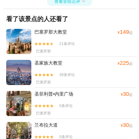
查看全部点评

看了该景点的人还看了
149
巴塞罗那大教堂
¥
起
21条评论


巴塞罗那
225
圣家族大教堂
¥
起
39条评论


巴塞罗那
30
圣菲利普•内里广场
¥
起
0条评论


巴塞罗那
30
兰布拉大道
¥
起
0条评论

