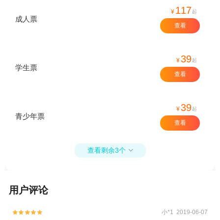
117
¥
起
成人票
查看
39
¥
起
学生票
查看
39
¥
起
青少年票
查看
查看剩余3个

用户评论
小*1 2019-06-07

