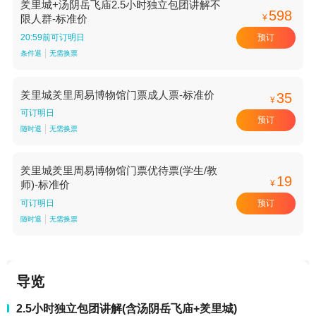
羑里城+汤阴岳飞庙2.5小时独立包团讲解不
598
¥
限人群-标准价
预订
20:59前可订明日
条件退
无需换票
羑里城羑里周易博物馆门票成人票-标准价
35
¥
可订明日
预订
随时退
无需换票
羑里城羑里周易博物馆门票优待票(学生/教
19
¥
师)-标准价
预订
可订明日
随时退
无需换票
导览
2.5小时独立包团讲解(含汤阴岳飞庙+羑里城)