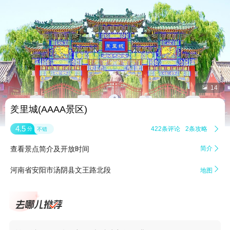


14
羑里城(AAAA景区)
4.5
422条评论
2条攻略

分
不错
查看景点简介及开放时间
简介


河南省安阳市汤阴县文王路北段
地图