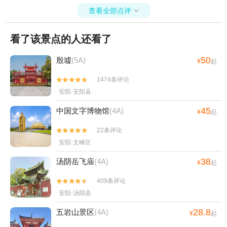
糙，从前景区带到八卦阵就结束，后景区的伏羲祠、吐儿冢、太公
查看全部点评

祠、老子祠、孔子祠、十二生肖石雕全没带到，也没有讲解。岳飞庙
+羑里城不含门票588的讲解费，就这质量我认为非常不值得，和其他
看了该景点的人还看了
几个平台同价格买到的讲解差太远了，去哪儿旅游既然要卖讲解服务
还是应该对讲解员的专业素质有一定要求。不建议大家购买这边的讲
解。
50
殷墟
(5A)
¥
起
1474条评论


安阳·安阳县
45
中国文字博物馆
(4A)
¥
起
22条评论


安阳·文峰区
38
汤阴岳飞庙
(4A)
¥
起
409条评论


安阳·汤阴县
28.8
五岩山景区
(4A)
¥
起