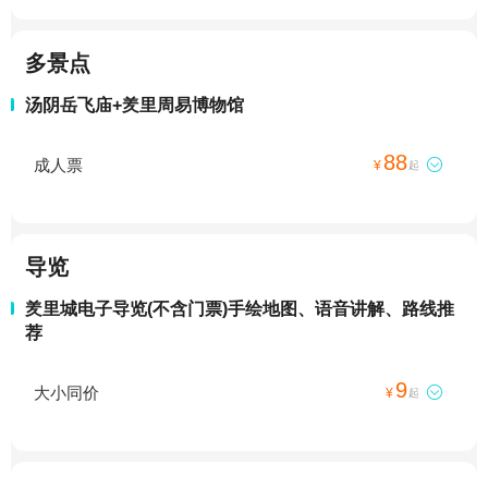
多景点
汤阴岳飞庙+羑里周易博物馆
88
成人票

¥
起
导览
羑里城电子导览(不含门票)手绘地图、语音讲解、路线推
荐
9
大小同价

¥
起