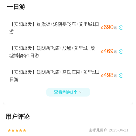
一日游
【安阳出发】红旗渠+汤阴岳飞庙+羑里城1日
690

¥
起
游
【安阳出发】汤阴岳飞庙+殷墟+羑里城+殷
469

¥
起
墟博物馆1日游
【安阳出发】汤阴岳飞庙+马氏庄园+羑里城1
498

¥
起
日游
查看剩余1个

用户评论
去哪儿用户 2025-04-21

