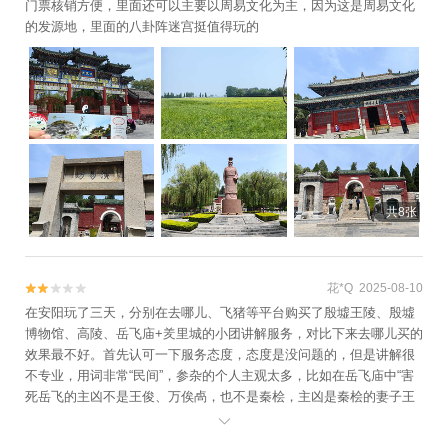
门票核销方便，里面还可以主要以周易文化为主，因为这是周易文化
的发源地，里面的八卦阵迷宫挺值得玩的
共8张
花*Q 2025-08-10


在安阳玩了三天，分别在去哪儿、飞猪等平台购买了殷墟王陵、殷墟
博物馆、高陵、岳飞庙+羑里城的小团讲解服务，对比下来去哪儿买的
效果最不好。首先认可一下服务态度，态度是没问题的，但是讲解很
不专业，用词非常“民间”，参杂的个人主观太多，比如在岳飞庙中“害
死岳飞的主凶不是王俊、万俟卨‌，也不是秦桧，主凶是秦桧的妻子王
氏”“岳飞其实就是一根筋”等；以及岳飞庙中石碑众多，但是一块碑文

都没有讲解过，是全部没有讲解价值吗？羑里城的讲解也是非常粗