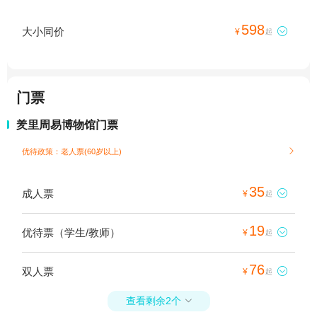
598
大小同价

¥
起
门票
羑里周易博物馆门票
优待政策：老人票(60岁以上)

35
成人票

¥
起
19
优待票（学生/教师）

¥
起
76
双人票

¥
起
查看剩余2个
