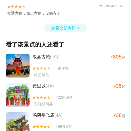
r*6 2024-09-12


交通方便，游玩方便，设施齐全
查看全部点评

看了该景点的人还看了
805
浚县古城
(4A)
¥
起
1条评论


鹤壁·浚县
35
羑里城
(4A)
¥
起
422条评论


安阳·汤阴县
38
汤阴岳飞庙
(4A)
¥
起
409条评论

