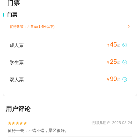
门票
门票
优待政策：儿童票(1.4米以下)

45
成人票

¥
起
25
学生票

¥
起
90
双人票

¥
起
用户评论
去哪儿用户 2025-08-24


值得一去，不错不错，景区很好。