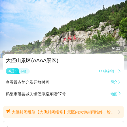


22
大伾山景区(AAAA景区)
4.3
171条评论

分
不错
查看景点简介及开放时间
简介


鹤壁市浚县城关镇伾浮路东段97号
地图

大佛封闭维修【大佛封闭维修】景区内大佛封闭维修，给您带来的不便，敬请谅解。(提示有效期2025/4/5至2028/12/31)
