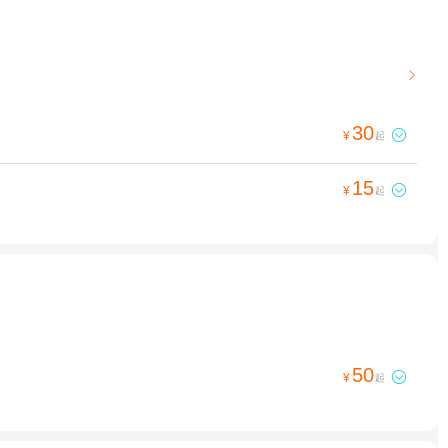

30

¥
起
15

¥
起
50

¥
起