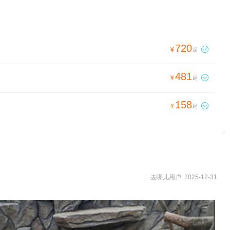
720

¥
起
481

¥
起
158

¥
起
去哪儿用户 2025-12-31