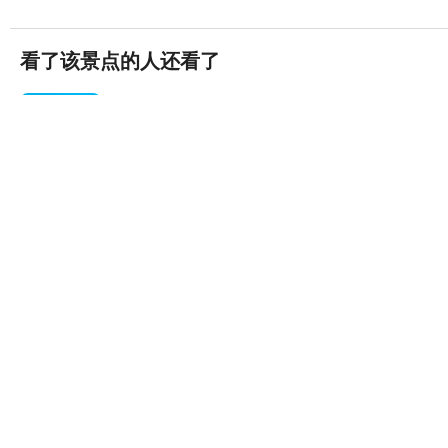
看了该景点的人还看了
塔尔寺
(5A)
3600条评论


西宁·湟中县
青海藏文化博物院
(4A)
198条评论


西宁·西宁市区
互助土族故土园
(5A)
91条评论


海东地区·互助县
青藏高原自然博物馆
(4A)
96条评论

