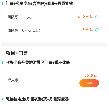
门票+私享专车(含讲解)+晚餐+丹霞礼物
1280
团队票（2-5人）

¥
起
980
团队票（6人及以上）

¥
起
项目+门票
张掖七彩丹霞旅游景区门票+乘驼体验
206
¥
起
成人票
查看
阿兰拉格达(丹霞夜游)票+丹霞深度游