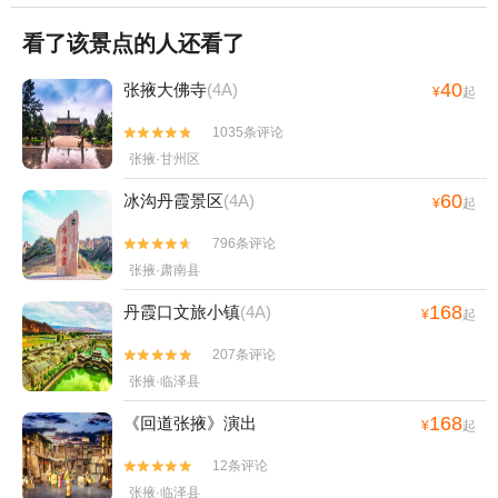
看了该景点的人还看了
40
张掖大佛寺
(4A)
¥
起
1035条评论


张掖·甘州区
60
冰沟丹霞景区
(4A)
¥
起
796条评论


张掖·肃南县
168
丹霞口文旅小镇
(4A)
¥
起
207条评论


张掖·临泽县
168
《回道张掖》演出
¥
起
12条评论


张掖·临泽县