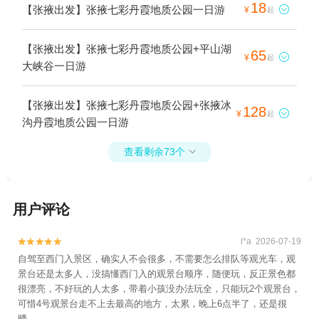
18
【张掖出发】张掖七彩丹霞地质公园一日游

¥
起
【张掖出发】张掖七彩丹霞地质公园+平山湖
65

¥
起
大峡谷一日游
【张掖出发】张掖七彩丹霞地质公园+张掖冰
128

¥
起
沟丹霞地质公园一日游
查看剩余73个

用户评论
l*a 2026-07-19


自驾至西门入景区，确实人不会很多，不需要怎么排队等观光车，观
景台还是太多人，没搞懂西门入的观景台顺序，随便玩，反正景色都
很漂亮，不好玩的人太多，带着小孩没办法玩全，只能玩2个观景台，
可惜4号观景台走不上去最高的地方，太累，晚上6点半了，还是很
晒。