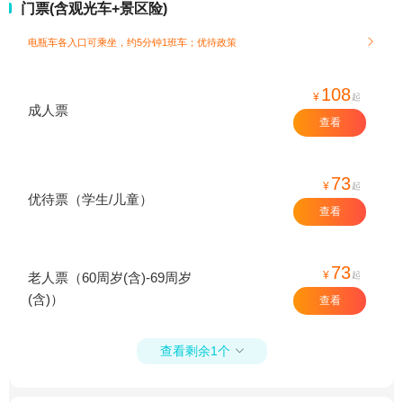
门票(含观光车+景区险)
电瓶车各入口可乘坐，约5分钟1班车；
优待政策

108
¥
起
成人票
查看
73
¥
起
优待票（学生/儿童）
查看
73
¥
起
老人票（60周岁(含)-69周岁
(含)）
查看
查看剩余1个
