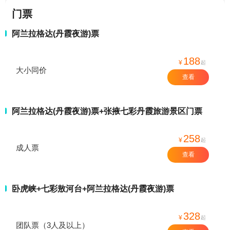
门票
阿兰拉格达(丹霞夜游)票
188
¥
起
大小同价
查看
阿兰拉格达(丹霞夜游)票+张掖七彩丹霞旅游景区门票
258
¥
起
成人票
查看
卧虎峡+七彩敖河台+阿兰拉格达(丹霞夜游)票
328
¥
起
团队票（3人及以上）