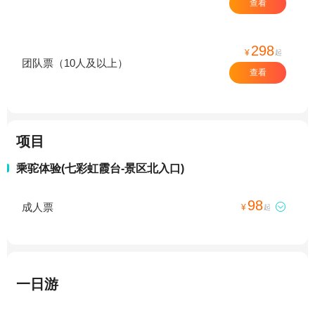
查看
298
¥
起
团队票（10人及以上）
查看
项目
乘驼体验(七彩虹霞台-景区北入口)
98
成人票

¥
起
一日游