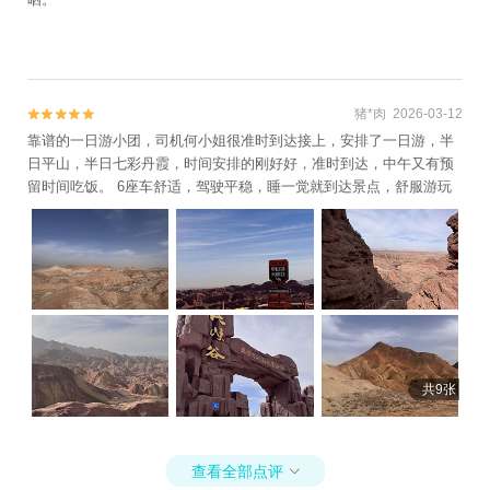
猪*肉 2026-03-12


靠谱的一日游小团，司机何小姐很准时到达接上，安排了一日游，半
日平山，半日七彩丹霞，时间安排的刚好好，准时到达，中午又有预
留时间吃饭。 6座车舒适，驾驶平稳，睡一觉就到达景点，舒服游玩
共9张
查看全部点评
