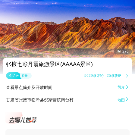


276
张掖七彩丹霞旅游景区(AAAAA景区)
4.7
5629条评论
25条攻略

分
很棒
查看景点简介及开放时间
简介


甘肃省张掖市临泽县倪家营镇南台村
地图