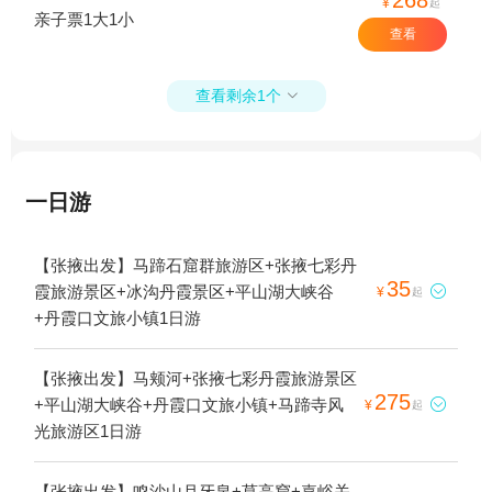
¥
起
亲子票1大1小
查看
查看剩余1个

一日游
【张掖出发】马蹄石窟群旅游区+张掖七彩丹
35
霞旅游景区+冰沟丹霞景区+平山湖大峡谷

¥
起
+丹霞口文旅小镇1日游
【张掖出发】马颊河+张掖七彩丹霞旅游景区
275
+平山湖大峡谷+丹霞口文旅小镇+马蹄寺风

¥
起
光旅游区1日游
【张掖出发】鸣沙山月牙泉+莫高窟+嘉峪关