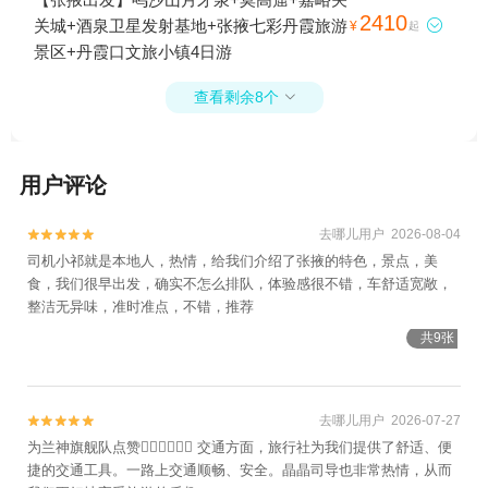
2410
关城+酒泉卫星发射基地+张掖七彩丹霞旅游

¥
起
景区+丹霞口文旅小镇4日游
查看剩余8个

用户评论
去哪儿用户 2026-08-04


司机小祁就是本地人，热情，给我们介绍了张掖的特色，景点，美
食，我们很早出发，确实不怎么排队，体验感很不错，车舒适宽敞，
整洁无异味，准时准点，不错，推荐
共9张
去哪儿用户 2026-07-27


为兰神旗舰队点赞👍🏻👍🏻👍🏻 交通方面，旅行社为我们提供了舒适、便
捷的交通工具。一路上交通顺畅、安全。晶晶司导也非常热情，从而