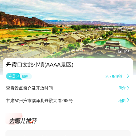


106
丹霞口文旅小镇(AAAA景区)
4.9
207条评论

分
很棒
查看景点简介及开放时间
简介


甘肃省张掖市临泽县丹霞大道299号
地图