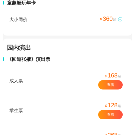
童趣畅玩年卡
360
大小同价

¥
起
园内演出
《回道张掖》演出票
168
¥
起
成人票
查看
128
¥
起
学生票
查看
268