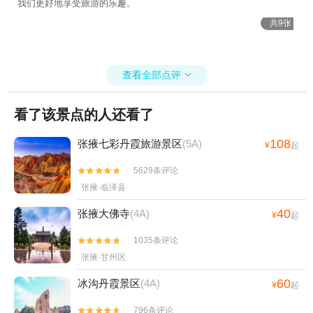
我们更好地享受旅游的乐趣。
共9张
查看全部点评

看了该景点的人还看了
108
张掖七彩丹霞旅游景区
(5A)
¥
起
5629条评论


张掖·临泽县
40
张掖大佛寺
(4A)
¥
起
1035条评论


张掖·甘州区
60
冰沟丹霞景区
(4A)
¥
起
796条评论

