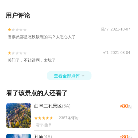
用户评论
陈*7 2021-10-07


售票员都是吃铁饭碗的吗？太恶心人了
v*1 2021-08-04


关门了，不让进啊，太坑了
查看全部点评

看了该景点的人还看了
80
曲阜三孔景区
(5A)
¥
起
2387条评论


济宁·曲阜
80
孔庙
(4A)
¥
起