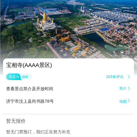


25
宝相寺(AAAA景区)
4.6
169条评论

分
很棒
查看景点简介及开放时间
简介


济宁市汶上县尚书路78号
地图
暂无报价
暂无门票预订，我们正在努力补充