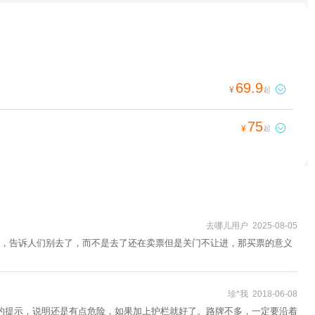
69.9

¥
起
75

¥
起
去哪儿用户 2025-08-05
，告诉人们别去了，而不是去了还在卖票但是关门不让进，那买票的意义
珍*我 2018-06-08
”的提示，说明还是有点危险，如果加上护栏就好了。路牌不多，一定要沿着