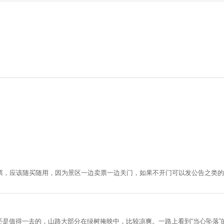
票，应该随买随用，因为景区一边卖票一边关门，如果不开门可以发公告之类的
，还是值得一去的，山路大部分在绿树掩映中，比较凉爽。一路上看到“当心坠落