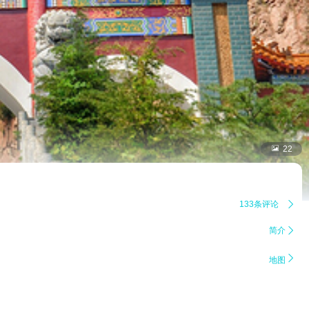

22
133条评论

简介


地图