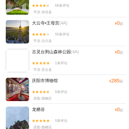
68条评论


平凉·崇信县
0
大云寺•王母宫
(4A)
¥
起
50条评论


平凉·泾川县
0
古灵台荆山森林公园
(4A)
¥
起
1条评论


平凉·灵台县
285
庆阳市博物馆
¥
起
0条评论


庆阳·西峰区
0
龙栖谷
¥
起
0条评论


庆阳·西峰区