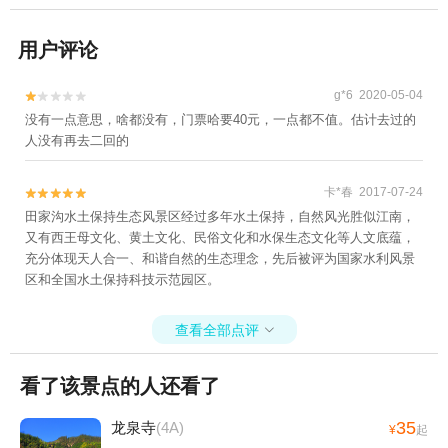
用户评论
g*6 2020-05-04


没有一点意思，啥都没有，门票哈要40元，一点都不值。估计去过的
人没有再去二回的
卡*春 2017-07-24


田家沟水土保持生态风景区经过多年水土保持，自然风光胜似江南，
又有西王母文化、黄土文化、民俗文化和水保生态文化等人文底蕴，
充分体现天人合一、和谐自然的生态理念，先后被评为国家水利风景
区和全国水土保持科技示范园区。
查看全部点评

看了该景点的人还看了
35
龙泉寺
(4A)
¥
起