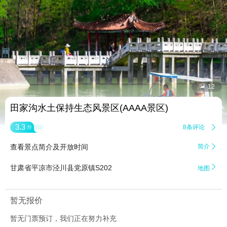


12
田家沟水土保持生态风景区(AAAA景区)
3.3
8条评论

分
查看景点简介及开放时间
简介


甘肃省平凉市泾川县党原镇S202
地图
暂无报价
暂无门票预订，我们正在努力补充