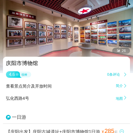


26
庆阳市博物馆
4.6
0条评论

分
很棒
查看景点简介及开放时间
简介


弘化西路4号
地图
一日游
285
【庆阳出发】庆阳古城遗址+庆阳市博物馆1日游

¥
起