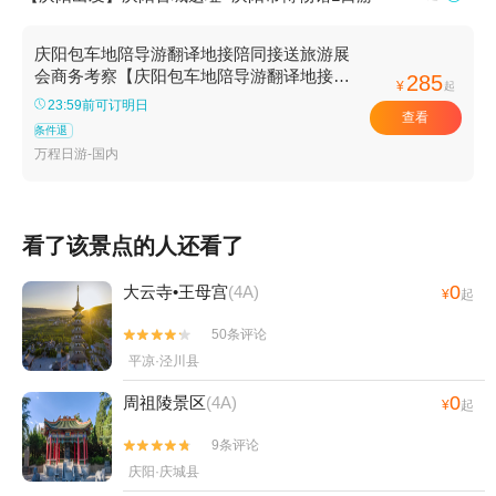
庆阳包车地陪导游翻译地接陪同接送旅游展
会商务考察【庆阳包车地陪导游翻译地接陪
285
¥
起
同接送旅游展会商务考察】
23:59前可订明日
查看
条件退
万程日游-国内
看了该景点的人还看了
0
大云寺•王母宫
(4A)
¥
起
50条评论


平凉·泾川县
0
周祖陵景区
(4A)
¥
起
9条评论


庆阳·庆城县