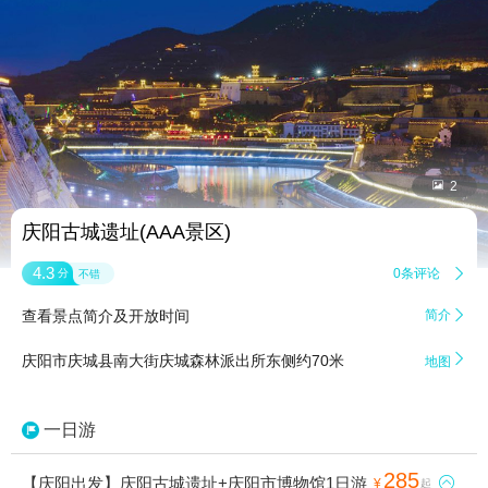


2
庆阳古城遗址(AAA景区)
4.3
0条评论

分
不错
查看景点简介及开放时间
简介


庆阳市庆城县南大街庆城森林派出所东侧约70米
地图
一日游
285
【庆阳出发】庆阳古城遗址+庆阳市博物馆1日游

¥
起