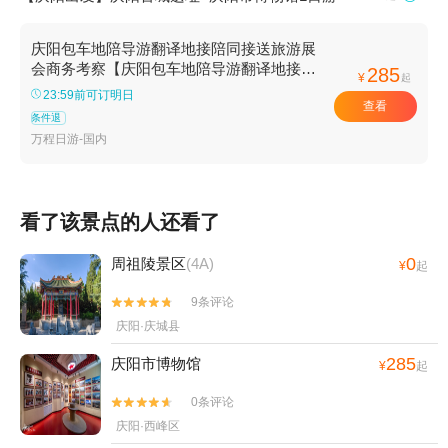
庆阳包车地陪导游翻译地接陪同接送旅游展
会商务考察【庆阳包车地陪导游翻译地接陪
285
¥
起
同接送旅游展会商务考察】
23:59前可订明日
查看
条件退
万程日游-国内
看了该景点的人还看了
0
周祖陵景区
(4A)
¥
起
9条评论


庆阳·庆城县
285
庆阳市博物馆
¥
起
0条评论


庆阳·西峰区