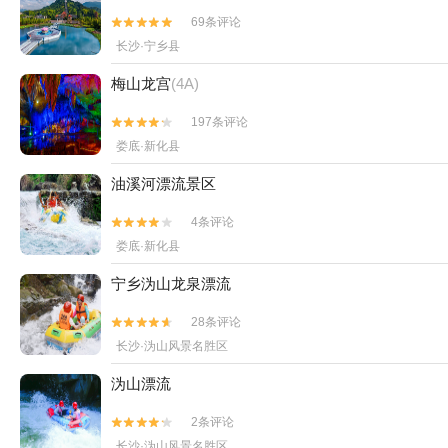
69条评论


长沙·宁乡县
梅山龙宫
(4A)
197条评论


娄底·新化县
油溪河漂流景区
4条评论


娄底·新化县
宁乡沩山龙泉漂流
28条评论


长沙·沩山风景名胜区
沩山漂流
2条评论


长沙·沩山风景名胜区