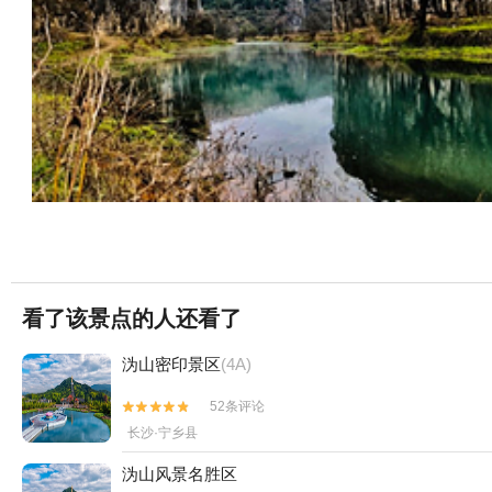
看了该景点的人还看了
沩山密印景区
(4A)
52条评论


长沙·宁乡县
沩山风景名胜区