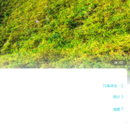

46
72条评论

简介


地图