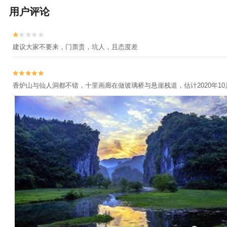
用户评论


建议大家不要来，门票贵，坑人，且态度差


香炉山与仙人洞都不错，十里画廊在做玻璃桥与悬崖栈道，估计2020年10