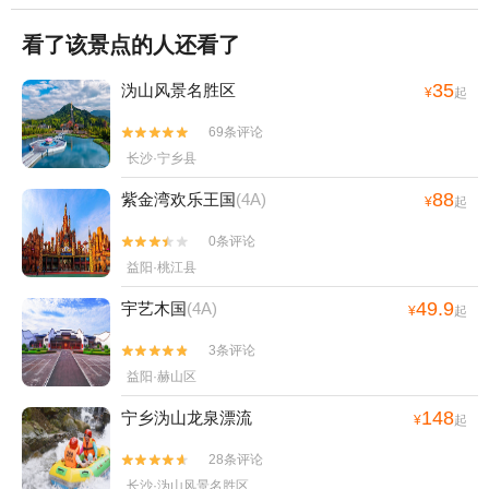
看了该景点的人还看了
35
沩山风景名胜区
¥
起
69条评论


长沙·宁乡县
88
紫金湾欢乐王国
(4A)
¥
起
0条评论


益阳·桃江县
49.9
宇艺木国
(4A)
¥
起
3条评论


益阳·赫山区
148
宁乡沩山龙泉漂流
¥
起
28条评论


长沙·沩山风景名胜区