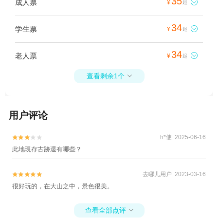
35
成人票

¥
起
34
学生票

¥
起
34
老人票

¥
起
查看剩余1个

用户评论
h*使 2025-06-16


此地現存古跡還有哪些？
去哪儿用户 2023-03-16


很好玩的，在大山之中，景色很美。
查看全部点评
