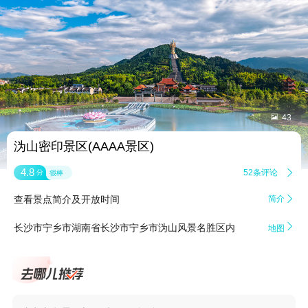


43
沩山密印景区(AAAA景区)
4.8
52条评论

分
很棒
查看景点简介及开放时间
简介


长沙市宁乡市湖南省长沙市宁乡市沩山风景名胜区内
地图