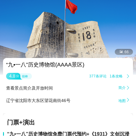


66
“九•一八”历史博物馆(AAAA景区)
4.8
377条评论
1条攻略

分
很棒
查看景点简介及开放时间
简介


辽宁省沈阳市大东区望花南街46号
地图
门票+演出
“九•一八”历史博物馆免费门票代预约+《1931》文创沉浸