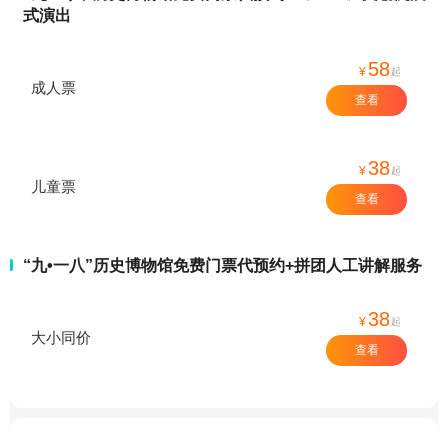
式演出
58
¥
起
成人票
查看
38
¥
起
儿童票
查看
“九•一八”历史博物馆免费门票代预约+拼团人工讲解服务
38
¥
起
大小同价
查看