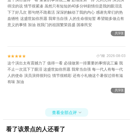
得没的说 情节很紧凑 虽然只有短短的40多分钟剧情但是我的眼泪流
下了好几次 那句绝不跪着活 深深的触动了我的内心 感谢先辈们的热
血牺牲 这盛世如你所愿 我辈当自强 人的生命很短暂 希望能多做点有
意义的事情 加油 祝我门的祖国繁荣昌盛 国泰民安
共9张
小*糊 2026-08-03


这个演出太有震撼力了 值得一看 必须做第一排重要的事情说三遍 我
不止一次流下了眼泪 这盛世如你所愿 我辈当自强 每一代人有每一代
人的使命 演员演得很到位 情节很精彩 还有小礼物这个暑假过得有滋
有味 加油
共9张
查看全部点评

看了该景点的人还看了