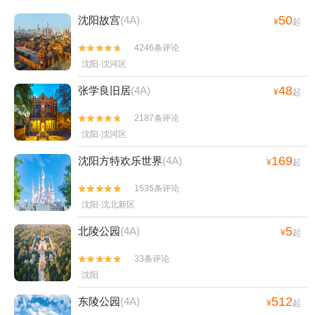
50
沈阳故宫
(4A)
¥
起
4246条评论


沈阳·沈河区
48
张学良旧居
(4A)
¥
起
2187条评论


沈阳·沈河区
169
沈阳方特欢乐世界
(4A)
¥
起
1535条评论


沈阳·沈北新区
5
北陵公园
(4A)
¥
起
33条评论


沈阳
512
东陵公园
(4A)
¥
起