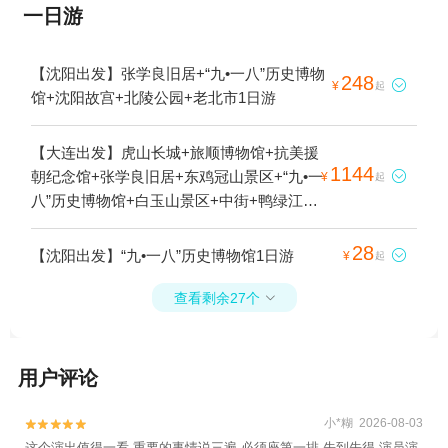
一日游
【沈阳出发】张学良旧居+“九•一八”历史博物
248

¥
起
馆+沈阳故宫+北陵公园+老北市1日游
【大连出发】虎山长城+旅顺博物馆+抗美援
1144
朝纪念馆+张学良旧居+东鸡冠山景区+“九•一

¥
起
八”历史博物馆+白玉山景区+中街+鸭绿江断
桥+星海广场+大连·俄罗斯风情街+棒棰岛+清
昭陵+沈阳故宫+旅顺军港+沈阳故宫博物院-
28
【沈阳出发】“九•一八”历史博物馆1日游

¥
起
满清一条街+滨海路+莲花山观景台+旅顺太
阳沟+河口景区+燕窝铁路桥遗址+旅顺潜艇
查看剩余27个

博物馆+大连海昌东方水城+渔人码头+中朝
边境一步跨+安东老街+凤上线+鸭绿江河口
码头内河游船+赵一荻故居+有轨电车(机车商
用户评论
厦店)+小平岛游艇码头+星海跨海大桥+旅顺
站+国门公园+北陵公园6日游
小*糊 2026-08-03


这个演出值得一看 重要的事情说三遍 必须座第一排 先到先得 演员演