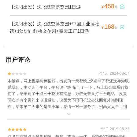
458
【沈阳出发】沈飞航空博览园1日游

¥
起
【沈阳出发】沈飞航空博览园+中国工业博物
168

¥
起
馆+老北市+红梅文创园+奉天工厂1日游
用户评论
今*天 2024-08-17


本景点，网上售票纯粹骗钱，出发前一天都晚上8点半了都还没导游联
系我们，主动询问平台，平台说已经 帮问了一下，马上就会联系到我
们了，结果到了十点五十都没有消息，万般无奈又打平台电话，反复
两次才有个男的来电话通知，说因为下雨司机没办法回复才拖到现
在，结果第二天来的是量小车，感情一对一服务了，别高兴太早，到
了沈飞门前，出示二维码进院的时候显示的入园码是假的，园门口重

新预约才能进去，沈飞工作人员说我们被骗了，沈飞是免费参观的，
从无旅行社预约这一说，你看这不是欺骗消费者吗，这去哪儿平台质
幸*E 2019-05-22


量怎么这样呢，178一个人门票，干这种缺德事。这种行程真缺德。
沈飞航空博览园是集科技、教育、旅游于一体，系统介绍我国歼击机