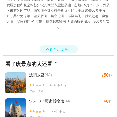
发展历程和航空科普知识的大型专业性展馆，占地2.5万平方米，外展
区设有休闲广场，游客服务部及歼击机展示区，主展馆4600多平方
米，共分为序馆、蓝天梦圆、航空报国、振翮高飞、创新超越、功炳
天疆、展翅翱翔7个展馆，精选1000多幅珍贵的历史图片，500多件实
物，10余种航空科普体验项目，及声光电等演示设备，展示爱国主义

教育、航空科普知识，国防教育等内容。
查看全部点评

看了该景点的人还看了
50
沈阳故宫
(4A)
¥
起
4246条评论


沈阳·沈河区
0
“九•一八”历史博物馆
(4A)
¥
起
377条评论

