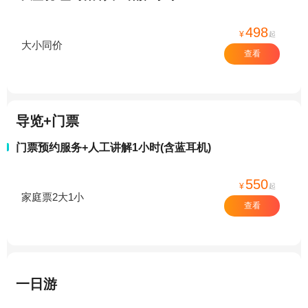
498
¥
起
大小同价
查看
导览+门票
门票预约服务+人工讲解1小时(含蓝耳机)
550
¥
起
家庭票2大1小
查看
一日游