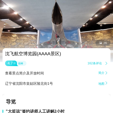


26
沈飞航空博览园(AAAA景区)
4.7
162条评论

分
很棒
查看景点简介及开放时间
简介


辽宁省沈阳市皇姑区陵北街1号
地图
导览
"大笙说"签约讲师人工讲解2小时