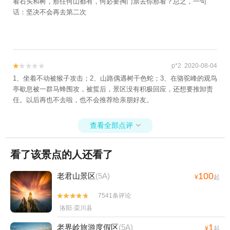
看石头和树，那任何山都有，何必要掏门票去你那看？总之，一句
话：坚决不会再去第二次
p*2 2020-08-04


1、坐着不动被猴子攻击；2、山路偶遇树干色蛇；3、在骆驼峰的观鸟
亭歇息被一群马蜂围攻，被蜇后，景区没有积极回应，还想要推卸责
任。以后再也不去啦，也不会推荐给亲朋好友。
查看全部点评

看了该景点的人还看了
100
老君山景区
(5A)
¥
起
7541条评论


洛阳·栾川县
1
老界岭旅游度假区
(5A)
¥
起