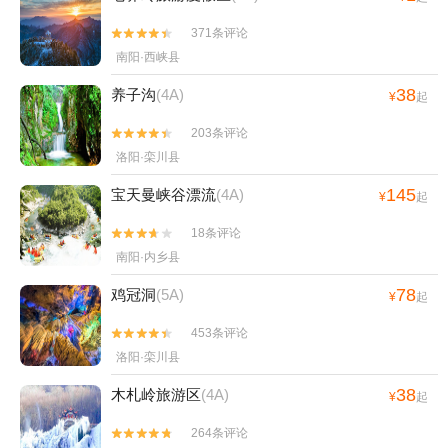
371条评论


南阳·西峡县
38
养子沟
(4A)
¥
起
203条评论


洛阳·栾川县
145
宝天曼峡谷漂流
(4A)
¥
起
18条评论


南阳·内乡县
78
鸡冠洞
(5A)
¥
起
453条评论


洛阳·栾川县
38
木札岭旅游区
(4A)
¥
起
264条评论

