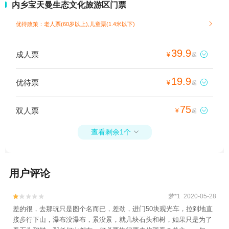
内乡宝天曼生态文化旅游区门票
优待政策：老人票(60岁以上),儿童票(1.4米以下)

39.9
成人票

¥
起
19.9
优待票

¥
起
75
双人票

¥
起
查看剩余1个

用户评论
梦*1 2020-05-28


差的很，去那玩只是图个名而已，差劲，进门50块观光车，拉到地直
接步行下山，瀑布没瀑布，景没景，就几块石头和树，如果只是为了