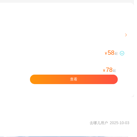

58

¥
起
78
¥
起
查看
去哪儿用户 2025-10-03