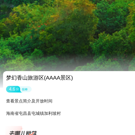
梦幻香山旅游区(AAAA景区)
4.6
分
很棒
查看景点简介及开放时间
海南省屯昌县屯城镇加利坡村