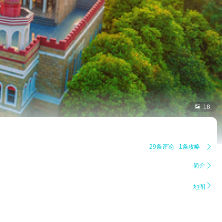

18
29条评论
1条攻略

简介


地图