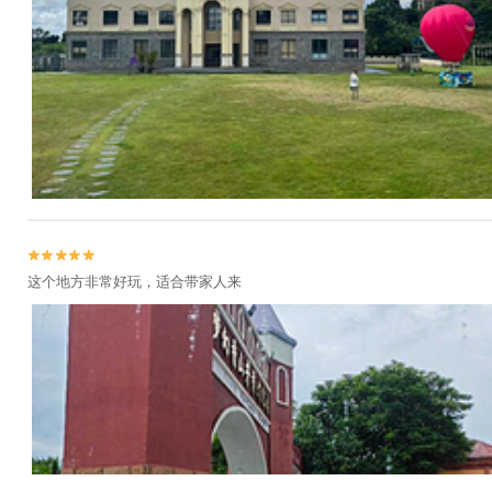


这个地方非常好玩，适合带家人来