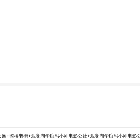
园+骑楼老街+观澜湖华谊冯小刚电影公社+观澜湖华谊冯小刚电影公