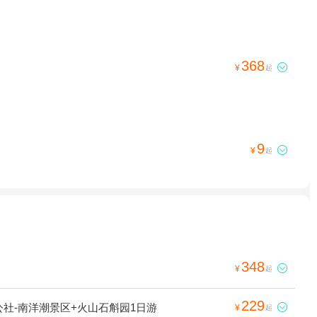
368

¥
起
9

¥
起
348

¥
起
229
社-南洋潮景区+火山石斛园1日游

¥
起