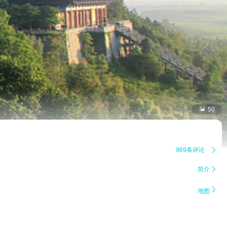

50
969条评论

简介


地图