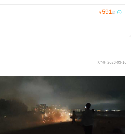
591

¥
起
大*哥 2026-03-16