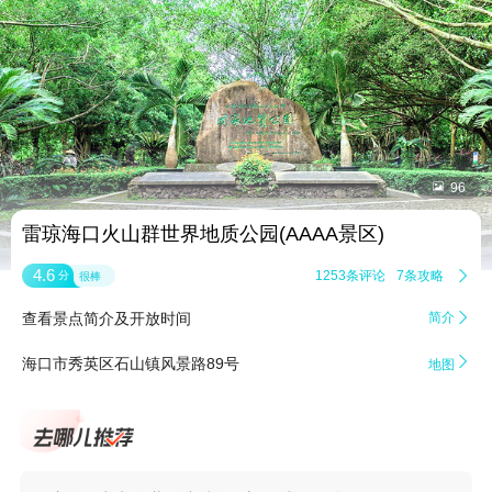


96
雷琼海口火山群世界地质公园(AAAA景区)
4.6
1253条评论
7条攻略

分
很棒
查看景点简介及开放时间
简介


海口市秀英区石山镇风景路89号
地图