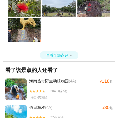
查看全部点评

看了该景点的人还看了
118
海南热带野生动植物园
(4A)
¥
起
2041条评论


海口·秀英区
30
假日海滩
(4A)
¥
起
77条评论

