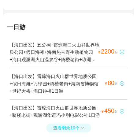
一日游
【海口出发】五公祠+雷琼海口火山群世界地
2200
质公园+假日海滩+海南热带野生动植物园

¥
起
+海口观澜湖火山温泉谷+骑楼老街+琼洲文
化风情街+观澜湖华谊冯小刚电影公社+海口
铭投山庄+东寨港红树林+海口本地玩乐+泰
【海口出发】雷琼海口火山群世界地质公园
迪熊博物馆+海南省博物馆+天鹅湖动物基地
80
+假日海滩+万绿园+骑楼老街+海南省博物馆

¥
起
+海之语海洋世界+夜游海口湾+狂欢水世界
+世纪大桥+海口钟楼1日游
+桂林洋国家热带农业公园+长影奇幻乐园
+海口市国家帆船基地公共码头+假日海滩温
【海口出发】雷琼海口火山群世界地质公园
450
泉亲水乐园+华彩.杰鹏游艇会+新埠岛国际游

¥
起
+骑楼老街+观澜湖华谊冯小刚电影公社1日游
艇会1日游
查看剩余16个
