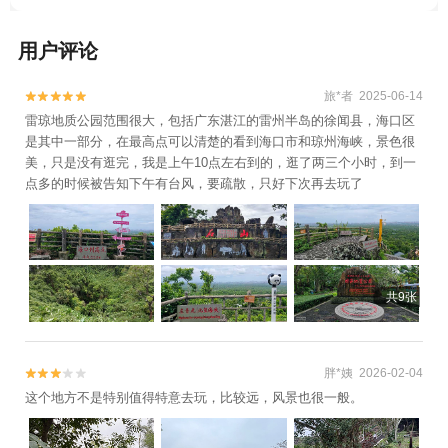
用户评论
旅*者 2025-06-14


雷琼地质公园范围很大，包括广东湛江的雷州半岛的徐闻县，海口区
是其中一部分，在最高点可以清楚的看到海口市和琼州海峡，景色很
美，只是没有逛完，我是上午10点左右到的，逛了两三个小时，到一
点多的时候被告知下午有台风，要疏散，只好下次再去玩了
共9张
胖*姨 2026-02-04


这个地方不是特别值得特意去玩，比较远，风景也很一般。