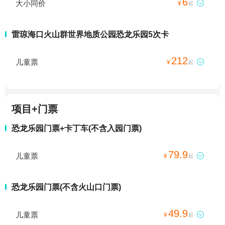
6
大小同价

¥
起
雷琼海口火山群世界地质公园恐龙乐园5次卡
212
儿童票

¥
起
项目+门票
恐龙乐园门票+卡丁车(不含入园门票)
79.9
儿童票

¥
起
恐龙乐园门票(不含火山口门票)
49.9
儿童票

¥
起