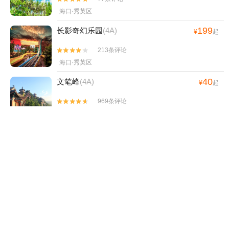
海口·秀英区
199
长影奇幻乐园
(4A)
¥
起
213条评论


海口·秀英区
40
文笔峰
(4A)
¥
起
969条评论


定安
77
海南省博物馆
(4A)
¥
起
91条评论


海口·琼山区
90
海口观澜湖旅游度假区
(4A)
¥
起
0条评论


海口·龙华区