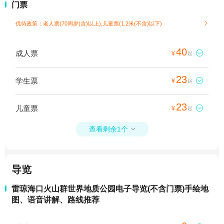
门票
优待政策：老人票(70周岁(含)以上),儿童票(1.2米(不含)以下)

40
成人票

¥
起
23
学生票

¥
起
23
儿童票

¥
起
查看剩余1个

导览
雷琼海口火山群世界地质公园电子导览(不含门票)手绘地
图、语音讲解、路线推荐