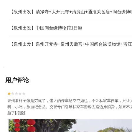
【泉州出发】清净寺+大开元寺+清源山+通淮关岳庙+闽台缘博物
【泉州出发】中国闽台缘博物馆1日游
【泉州出发】泉州开元寺+泉州天后宫+中国闽台缘博物馆+晋江
用户评论


泉州看样子像是穷疯了，偌大的停车场空空如也，不让私家车停车，只让
料，小吃，旅游纪念品。交警专门引导私家车游客去路边摊消费，如果不
脸了[捂脸]