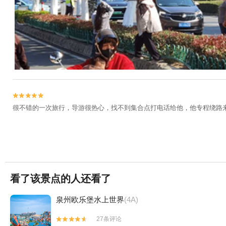


很不错的一次旅行，导游很热心，找不到集合点打电话给他，他专程绕路
看了该景点的人还看了
泉州欧乐堡水上世界
(4A)
27条评论

