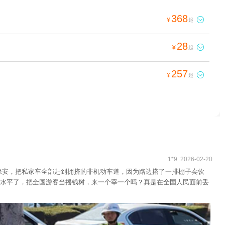
368

¥
起
28

¥
起
257

¥
起
1*9 2026-02-20
保安，把私家车全部赶到拥挤的非机动车道，因为路边搭了一排棚子卖饮
水平了，把全国游客当摇钱树，来一个宰一个吗？真是在全国人民面前丢