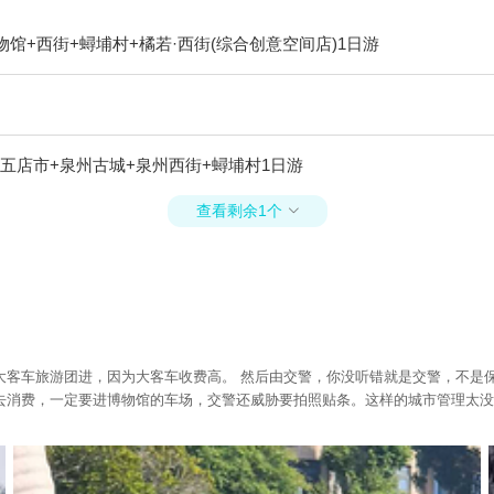
馆+西街+蟳埔村+橘若·西街(综合创意空间店)1日游
五店市+泉州古城+泉州西街+蟳埔村1日游
查看剩余1个

大客车旅游团进，因为大客车收费高。 然后由交警，你没听错就是交警，不是
去消费，一定要进博物馆的车场，交警还威胁要拍照贴条。这样的城市管理太没