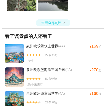
查看全部点评

看了该景点的人还看了
169
泉州欧乐堡水上世界
(4A)
¥
起
27条评论


泉州
270
泉州欧乐堡海洋王国乐园
(4A)
¥
起
50条评论


泉州·泉州市
160
泉州欧乐堡童话世界
(4A)
¥
起
22条评论

