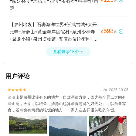
+南少林寺+关岳庙+西街+老君岩+蟳埔村1日

¥
起
游
【泉州出发】石狮海洋世界+崇武古城+大开
598
元寺+清源山+黄金海岸度假村+泉州少林寺

¥
起
+聚龙小镇+泉州博物馆+五店市传统街区+泉
州之眼摩天轮+永宁古镇+晋江梧林传统村落
查看剩余15个

景区+泉州本地玩乐1日游
用户评论
s*a 2025-10-05


清源山是泉州比较有名的地方，自驾游很方便，因为每个景点之间有
些距离，天湖可以喂鱼，清源山也算踏青游览的好去处。可以自备零
食，景点也有简易的吃饭的地方，一家人在吉祥馄饨吃的午饭。