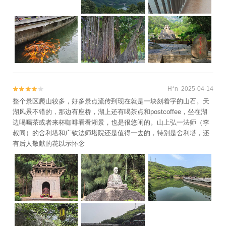
H*n 2025-04-14


整个景区爬山较多，好多景点流传到现在就是一块刻着字的山石。天
湖风景不错的，那边有座桥，湖上还有喝茶点和postcoffee，坐在湖
边喝喝茶或者来杯咖啡看看湖景，也是很悠闲的。山上弘一法师（李
叔同）的舍利塔和广钦法师塔院还是值得一去的，特别是舍利塔，还
有后人敬献的花以示怀念