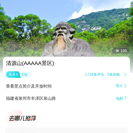


106
清源山(AAAAA景区)
4.4
1716条评论
2条攻略

分
不错
查看景点简介及开放时间
简介


福建省泉州市丰泽区泉山路
地图