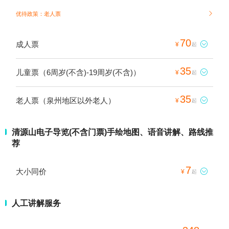
优待政策：老人票

70
成人票

¥
起
35
儿童票（6周岁(不含)-19周岁(不含)）

¥
起
35
老人票（泉州地区以外老人）

¥
起
清源山电子导览(不含门票)手绘地图、语音讲解、路线推
荐
7
大小同价

¥
起
人工讲解服务