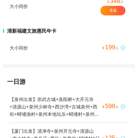
348
¥
起
大小同价
查看
清新福建文旅惠民年卡
199
大小同价

¥
起
一日游
【泉州出发】崇武古城+洛阳桥+大开元寺
598
+清源山+泉州少林寺+西沙湾+古城泉州+西

¥
起
街+蟳埔渔村+泉州本地玩乐+蟳埔村+泉州蟳
埔村簪花体验1日游
【厦门出发】清净寺+泉州开元寺+清源山
125