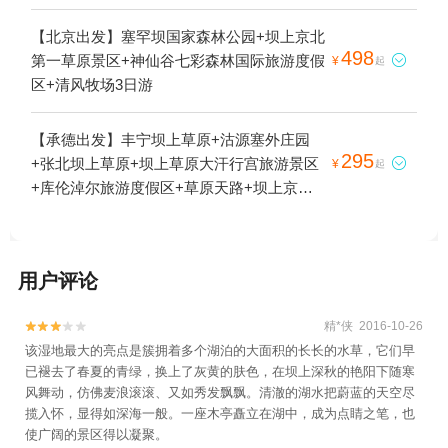
【北京出发】塞罕坝国家森林公园+坝上京北
498
第一草原景区+神仙谷七彩森林国际旅游度假

¥
起
区+清风牧场3日游
【承德出发】丰宁坝上草原+沽源塞外庄园
295
+张北坝上草原+坝上草原大汗行宫旅游景区

¥
起
+库伦淖尔旅游度假区+草原天路+坝上京北
第一草原景区+中国马镇旅游度假区+神仙谷
七彩森林国际旅游度假区+张北天鹅湖湿地公
园+神仙谷七彩森林国际旅游度假区-观景台1
用户评论
日游
精*侠 2016-10-26


该湿地最大的亮点是簇拥着多个湖泊的大面积的长长的水草，它们早
已褪去了春夏的青绿，换上了灰黄的肤色，在坝上深秋的艳阳下随寒
风舞动，仿佛麦浪滚滚、又如秀发飘飘。清澈的湖水把蔚蓝的天空尽
揽入怀，显得如深海一般。一座木亭矗立在湖中，成为点睛之笔，也
使广阔的景区得以凝聚。