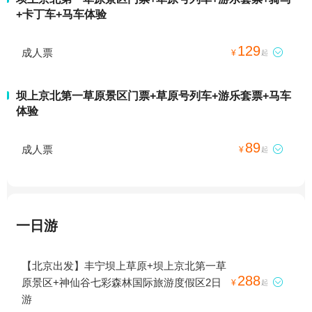
+卡丁车+马车体验
129
成人票

¥
起
坝上京北第一草原景区门票+草原号列车+游乐套票+马车
体验
89
成人票

¥
起
一日游
【北京出发】丰宁坝上草原+坝上京北第一草
288
原景区+神仙谷七彩森林国际旅游度假区2日

¥
起
游