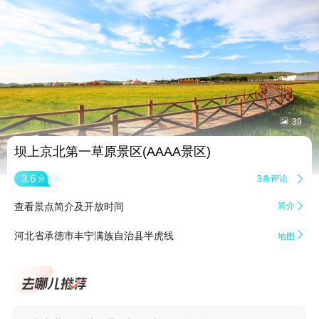


39
坝上京北第一草原景区(AAAA景区)
3.6
3条评论

分
查看景点简介及开放时间
简介


河北省承德市丰宁满族自治县半虎线
地图