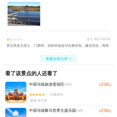
g*3 2017-05-03


景点简直太恶心，门票90，实际价值连10元都没有。建议别去，悔死
查看全部点评

看了该景点的人还看了
238
中国马镇旅游度假区
(4A)
¥
起
21条评论


承德·丰宁县
238
中国马镇舞马世界主题乐园
(4A)
¥
起