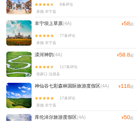
8条评论


承德·丰宁县
58
丰宁坝上草原
(4A)
¥
起
77条评论


承德·丰宁县
58.8
滦河神韵
(4A)
¥
起
117条评论


张家口·沽源县
118
神仙谷七彩森林国际旅游度假区
(4A)
¥
起
17条评论


承德·丰宁县
50
库伦淖尔旅游度假区
(4A)
¥
起
8条评论


张家口·沽源县