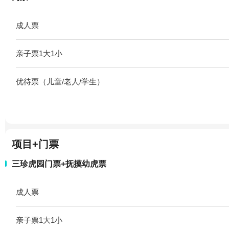
成人票
亲子票1大1小
优待票（儿童/老人/学生）
项目+门票
三珍虎园门票+抚摸幼虎票
成人票
亲子票1大1小