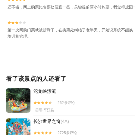
还不错，网上购票比售票处便宜一些，关键提前两小时购票，我觉得虎园


第一次网购门票就被折腾了，在换票处纠结了老半天，开始说系统不能换
培训和管理。
看了该景点的人还看了
沱龙峡漂流
262条评论


岳阳·平江县
长沙世界之窗
(4A)
2725条评论

