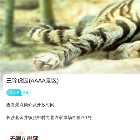
三珍虎园(AAAA景区)
4.7
分
很棒
查看景点简介及开放时间
长沙县金井镇脱甲村向北许家屋场金福路1号