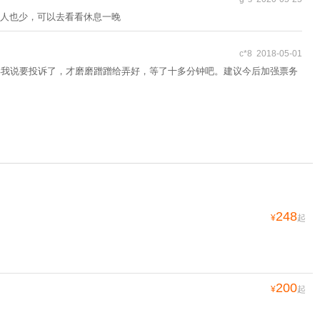
人也少，可以去看看休息一晚
c*8 2018-05-01
得我说要投诉了，才磨磨蹭蹭给弄好，等了十多分钟吧。建议今后加强票务
248
¥
起
200
¥
起