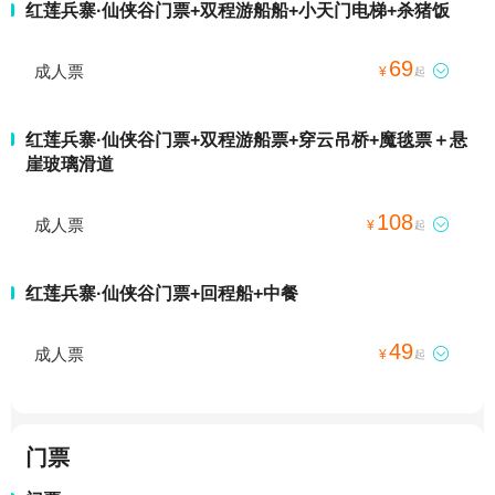
红莲兵寨·仙侠谷门票+双程游船船+小天门电梯+杀猪饭
69
成人票

¥
起
红莲兵寨·仙侠谷门票+双程游船票+穿云吊桥+魔毯票＋悬
崖玻璃滑道
108
成人票

¥
起
红莲兵寨·仙侠谷门票+回程船+中餐
49
成人票

¥
起
门票