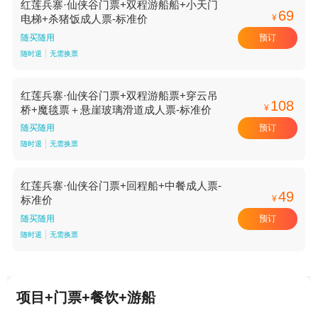
红莲兵寨·仙侠谷门票+双程游船船+小天门
69
¥
电梯+杀猪饭成人票-标准价
预订
随买随用
随时退
无需换票
红莲兵寨·仙侠谷门票+双程游船票+穿云吊
108
¥
桥+魔毯票＋悬崖玻璃滑道成人票-标准价
预订
随买随用
随时退
无需换票
红莲兵寨·仙侠谷门票+回程船+中餐成人票-
49
¥
标准价
预订
随买随用
随时退
无需换票
项目+门票+餐饮+游船