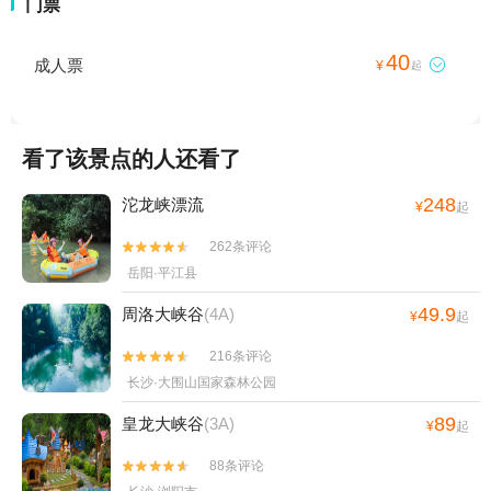
门票
40
成人票

¥
起
看了该景点的人还看了
248
沱龙峡漂流
¥
起
262条评论


岳阳·平江县
49.9
周洛大峡谷
(4A)
¥
起
216条评论


长沙·大围山国家森林公园
89
皇龙大峡谷
(3A)
¥
起
88条评论

