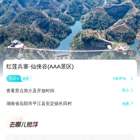


22
红莲兵寨·仙侠谷(AAA景区)
5.0
0条评论

分
超赞
查看景点简介及开放时间
简介


湖南省岳阳市平江县安定镇长田村
地图