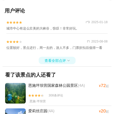
用户评论
r*9 2025-01-18


城市中心有这么壮美的大峡谷，惊叹！非常好玩。
t*l 2023-08-08


位置较好，景点还行，周一去的，游人不多，门票折扣后值得一看
查看全部点评

看了该景点的人还看了
72
恩施坪坝营国家森林公园景区
(4A)
¥
起
308条评论


恩施·坪坝营
20
爱莉丝庄园
(4A)
¥
起