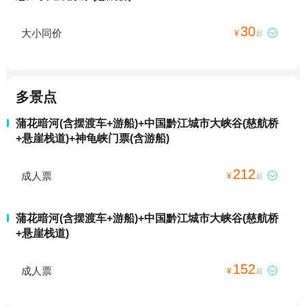
30
大小同价

¥
起
多景点
蒲花暗河(含摆渡车+游船)+中国黔江城市大峡谷(慈航桥
+悬崖栈道)+神龟峡门票(含游船)
212
成人票

¥
起
蒲花暗河(含摆渡车+游船)+中国黔江城市大峡谷(慈航桥
+悬崖栈道)
152
成人票

¥
起