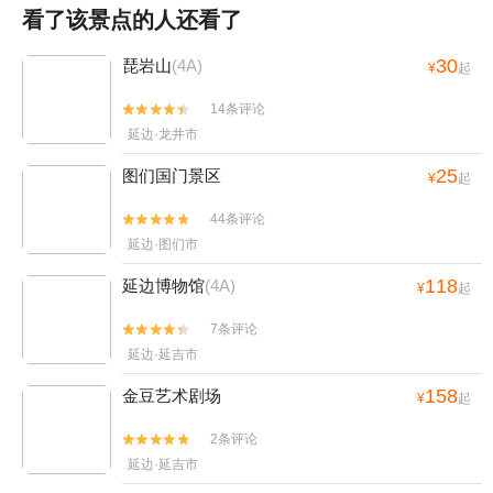
看了该景点的人还看了
30
琵岩山
(4A)
¥
起
14条评论


延边·龙井市
25
图们国门景区
¥
起
44条评论


延边·图们市
118
延边博物馆
(4A)
¥
起
7条评论


延边·延吉市
158
金豆艺术剧场
¥
起
2条评论


延边·延吉市