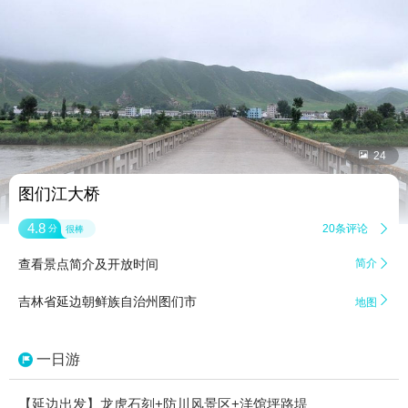


24
图们江大桥
4.8
20条评论

分
很棒
查看景点简介及开放时间
简介


吉林省延边朝鲜族自治州图们市
地图
一日游
【延边出发】龙虎石刻+防川风景区+洋馆坪路堤