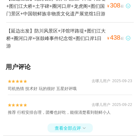
308
+图们江大桥+土字碑+圈河口岸+龙虎阁+图们国

¥
起
门景区+中国朝鲜族非物质文化遗产展览馆1日游
【延边出发】防川风景区+洋馆坪路堤+图们江大
438
桥+圈河口岸+张鼓峰事件纪念馆+图们口岸1日

¥
起
游
用户评论
去哪儿用户 2025-09-23


司机热情 技术好 玩的很好 五星好评哦
去哪儿用户 2025-09-22


推荐 行程安排合理，团餐也好吃，能很清楚看到朝鲜小人
查看全部点评
