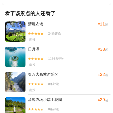
国家公园+埔里酒厂展售中心1日游
看了该景点的人还看了
11
清境农场
¥
起
24条评论


南投
38
日月潭
¥
起
1166条评论


南投
32
奥万大森林游乐区
¥
起
0条评论


南投
29
清境农场小瑞士花园
¥
起
0条评论

