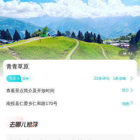


43
青青草原
4.8
22条评论
1条攻略

分
很棒
查看景点简介及开放时间
简介


南投县仁爱乡仁和路170号
地图