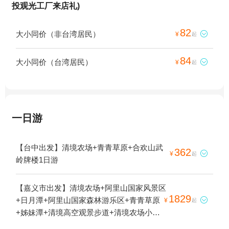
投观光工厂来店礼)
82
大小同价（非台湾居民）

¥
起
84
大小同价（台湾居民）

¥
起
一日游
【台中出发】清境农场+青青草原+合欢山武
362

¥
起
岭牌楼1日游
【嘉义市出发】清境农场+阿里山国家风景区
1829
+日月潭+阿里山国家森林游乐区+青青草原

¥
起
+姊妹潭+清境高空观景步道+清境农场小瑞
士花园+阿里山受镇宫+祝山观日步道+玉山