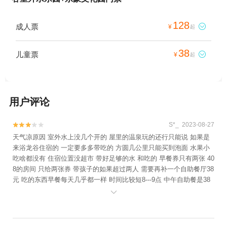
128
成人票

¥
起
38
儿童票

¥
起
用户评论
S*_ 2023-08-27


天气凉原因 室外水上没几个开的 屋里的温泉玩的还行只能说 如果是
来浴龙谷住宿的 一定要多多带吃的 方圆几公里只能买到泡面 水果小
吃啥都没有 住宿位置没超市 带好足够的水 和吃的 早餐券只有两张 40
8的房间 只给两张券 带孩子的如果超过两人 需要再补一个自助餐厅38
元 吃的东西早餐每天几乎都一样 时间比较短8---9点 中午自助餐是38
一位 中午的餐食还可以 晚上没有 切记要自己带吃的 有车的比较方便

可以去街里吃 没有车的晚餐可以跟食堂要盒饭 但是！如果他们有桌太
忙就让自己解决了 做不了 ……体验感不是特别好 服务人员的态度都
还不错 偶尔会有说话不中听的 大部分都很热心热情