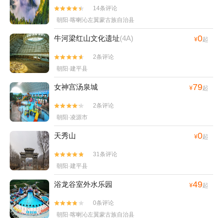
14条评论


朝阳·喀喇沁左翼蒙古族自治县
0
牛河梁红山文化遗址
(4A)
¥
起
2条评论


朝阳·建平县
79
女神宫汤泉城
¥
起
2条评论


朝阳·凌源市
0
天秀山
¥
起
31条评论


朝阳·建平县
49
浴龙谷室外水乐园
¥
起
0条评论


朝阳·喀喇沁左翼蒙古族自治县