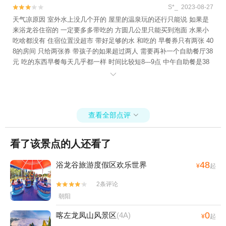
S*_ 2023-08-27


天气凉原因 室外水上没几个开的 屋里的温泉玩的还行只能说 如果是
来浴龙谷住宿的 一定要多多带吃的 方圆几公里只能买到泡面 水果小
吃啥都没有 住宿位置没超市 带好足够的水 和吃的 早餐券只有两张 40
8的房间 只给两张券 带孩子的如果超过两人 需要再补一个自助餐厅38
元 吃的东西早餐每天几乎都一样 时间比较短8---9点 中午自助餐是38
一位 中午的餐食还可以 晚上没有 切记要自己带吃的 有车的比较方便

可以去街里吃 没有车的晚餐可以跟食堂要盒饭 但是！如果他们有桌太
忙就让自己解决了 做不了 ……体验感不是特别好 服务人员的态度都
还不错 偶尔会有说话不中听的 大部分都很热心热情
查看全部点评

看了该景点的人还看了
48
浴龙谷旅游度假区欢乐世界
¥
起
2条评论


朝阳
0
喀左龙凤山风景区
(4A)
¥
起