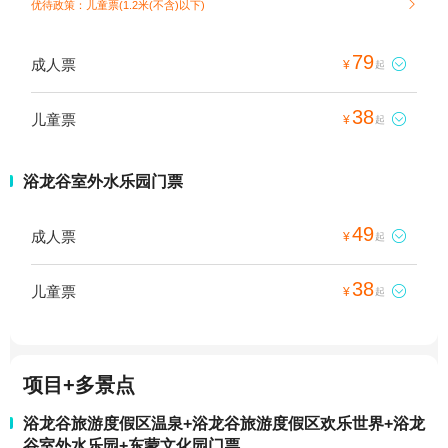
优待政策：儿童票(1.2米(不含)以下)

79
成人票

¥
起
38
儿童票

¥
起
浴龙谷室外水乐园门票
49
成人票

¥
起
38
儿童票

¥
起
项目+多景点
浴龙谷旅游度假区温泉+浴龙谷旅游度假区欢乐世界+浴龙
谷室外水乐园+东蒙文化园门票