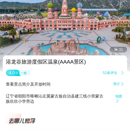


31
浴龙谷旅游度假区温泉(AAAA景区)
4.0
52条评论

分
一般
查看景点简介及开放时间
简介

辽宁省朝阳市喀喇沁左翼蒙古族自治县建三线小营蒙古
地图
族欣欣小学旁边
