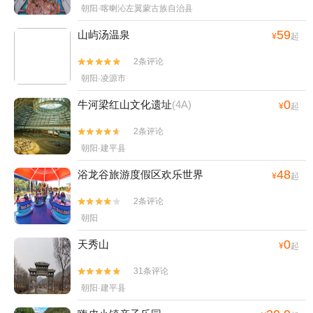
朝阳·喀喇沁左翼蒙古族自治县
59
山屿汤温泉
¥
起
2条评论


朝阳·凌源市
0
牛河梁红山文化遗址
(4A)
¥
起
2条评论


朝阳·建平县
48
浴龙谷旅游度假区欢乐世界
¥
起
2条评论


朝阳
0
天秀山
¥
起
31条评论


朝阳·建平县