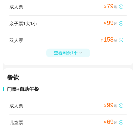
79
成人票

¥
起
99
亲子票1大1小

¥
起
158
双人票

¥
起
查看剩余1个

餐饮
门票+自助午餐
99
成人票

¥
起
69
儿童票

¥
起