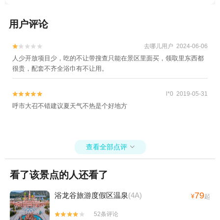
用户评论
去哪儿用户 2024-06-06


人少开放项目少，吃的不让带搜查只能在景区里面买，领取里东西都
很贵，配套不齐全浴巾有不让用。
l*0 2019-05-31


呼市大召不错建议夏天气不热是个好地方
查看全部点评

看了该景点的人还看了
79
浴龙谷旅游度假区温泉
(4A)
¥
起
52条评论

