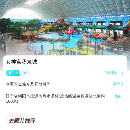


13
女神宫汤泉城
4.2
2条评论

分
一般
查看景点简介及开放时间
简介

辽宁省朝阳市凌源市热水汤村(凌热线温泉客运站北侧约
地图
160米)
