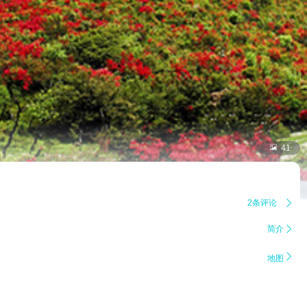

41
2条评论

简介


地图