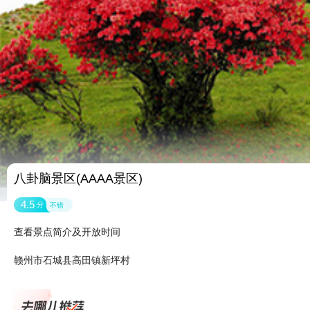
八卦脑景区(AAAA景区)
4.5
分
不错
查看景点简介及开放时间
赣州市石城县高田镇新坪村