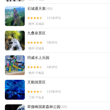
石城通天寨
(4A)
121条评论


赣州·石城县
九叠泉景区
0条评论


赣州·石城县
同威水上乐园
4条评论


赣州·宁都县
天鹅洞景区
115条评论


三明·宁化县
翠微峰国家森林公园
(4A)