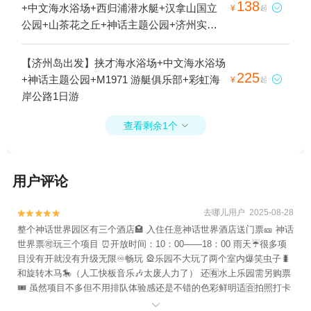
138
+中文海水浴场+西归浦潜水艇+汉拿山国立

¥
起
公园+山茶花之丘+神话主题公园+济州实弹
射击场+M1971 游艇俱乐部+小羊肖恩羊驼牧
场+彩虹海岸公路+涯月咖啡街+济州岛1日游
【济州岛出发】挟才海水浴场+中文海水浴场
225
+神话主题公园+M1971 游艇俱乐部+彩虹海

¥
起
岸公路1日游
查看剩余1个

用户评论
去哪儿用户 2025-08-28


整个神话世界园区有三个酒店🏩 入住任意神话世界酒店送门票🎫 神话
世界票🉑️玩三个项目 ⏰开放时间：10：00——18：00 雨天☔️很多项
目没有开就没有升级无限♾畅玩 🎡乐园不大玩了两个室内爆笑虫子🐛
和旋转木马🎠（人工快板音乐🎶太废人力了） 还🈶️水上乐园需另购票
🎟 虽然项目不多但不用排队体验感还是不错的色彩鲜明适🈴️拍照打卡
📸
