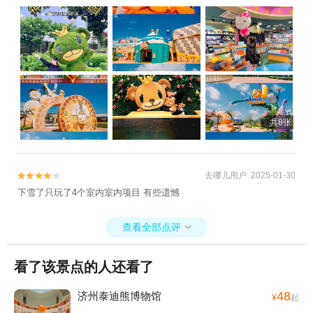
共8张
去哪儿用户 2025-01-30


下雪了只玩了4个室内室内项目 有些遗憾
查看全部点评

看了该景点的人还看了
48
济州泰迪熊博物馆
¥
起