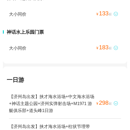
133
大小同价

¥
起
神话水上乐园门票
183
大小同价

¥
起
一日游
【济州岛出发】挟才海水浴场+中文海水浴场
298
+神话主题公园+济州实弹射击场+M1971 游

¥
起
艇俱乐部+道头峰1日游
【济州岛出发】挟才海水浴场+柱状节理带