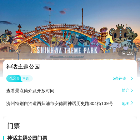


150
神话主题公园
4.3
5条评论

分
不错
查看景点简介及开放时间
简介


济州特别自治道西归浦市安德面神话历史路304街139号
地图
门票
神话主题公园门票