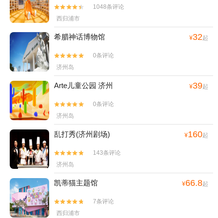
1048条评论


西归浦市
32
希腊神话博物馆
¥
起
0条评论


济州岛
39
Arte儿童公园 济州
¥
起
0条评论


济州岛
160
乱打秀(济州剧场)
¥
起
143条评论


济州岛
66.8
凯蒂猫主题馆
¥
起
7条评论


西归浦市