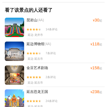
看了该景点的人还看了
30
琵岩山
(4A)
¥
起
14条评论


延边·龙井市
118
延边博物馆
(4A)
¥
起
7条评论


延边·延吉市
158
金豆艺术剧场
¥
起
2条评论


延边·延吉市
238
延吉恐龙王国
¥
起
24条评论


延边·延吉市