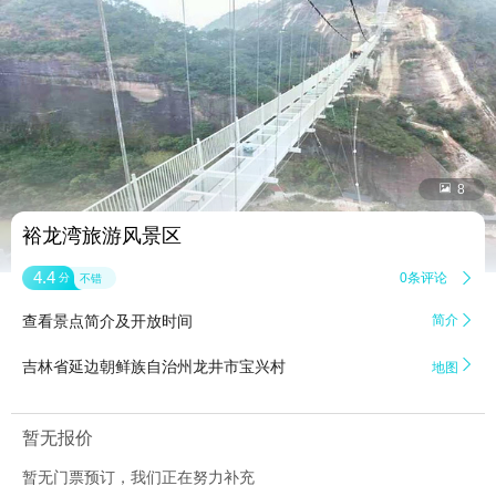


8
裕龙湾旅游风景区
4.4
0条评论

分
不错
查看景点简介及开放时间
简介


吉林省延边朝鲜族自治州龙井市宝兴村
地图
暂无报价
暂无门票预订，我们正在努力补充