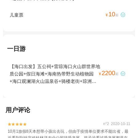
10
儿童票

¥
起
一日游
【海口出发】五公祠+雷琼海口火山群世界地
2200
质公园+假日海滩+海南热带野生动植物园

¥
起
+海口观澜湖火山温泉谷+骑楼老街+琼洲文
化风情街+观澜湖华谊冯小刚电影公社+海口
铭投山庄+东寨港红树林+海口本地玩乐+泰
迪熊博物馆+海南省博物馆+天鹅湖动物基地
用户评论
+海之语海洋世界+夜游海口湾+狂欢水世界
+桂林洋国家热带农业公园+长影奇幻乐园
n*2 2020-10-11


+海口市国家帆船基地公共码头+假日海滩温
10月1放假8天本想带小孩出去玩，但由于疫情单位要求不能出省，最
泉亲水乐园+华彩.杰鹏游艇会+新埠岛国际游
近看到到处宣传桂林洋农业公园搞恐龙展，孩子没看过恐龙展都是在