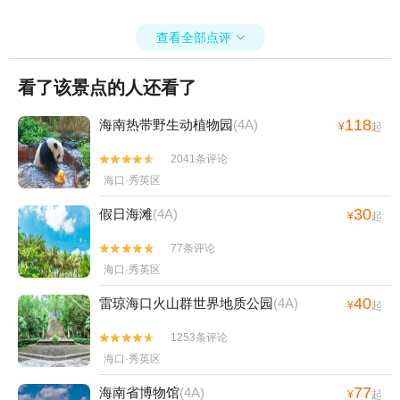
动，小朋友画的特别开心😁
共8张
查看全部点评

看了该景点的人还看了
118
海南热带野生动植物园
(4A)
¥
起
2041条评论


海口·秀英区
30
假日海滩
(4A)
¥
起
77条评论

