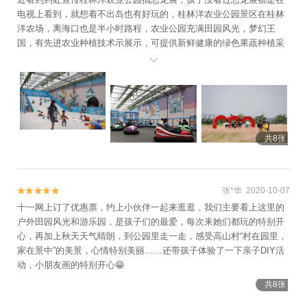
艇会1日游
电视上看到，就想着不出岛也有好玩的，桂林洋农业公园景区在桂林
洋农场，离海口也是半小时路程，农业公园充满田园风光，梦幻王
国，有先进农业种植技术示展示，可提供新鲜健康的绿色果蔬种植采
摘和兰花选购，冰雪乐园，如果带宝宝出行，一定不能错过，还能看

看小动物、喂喂锦鲤，看看新奇的东西。鲜花餐厅环境真的特别好，
整个环境环绕着绿植，餐也物美价廉。如有长假还会带孩子来的， 孩
子在雪山乐园里面玩的不亦乐乎，超级开心，开碰碰车、蹦床投篮、
海洋球闯关，也适合周末周边游的，吃吃、喝喝、玩玩、孩子的童年
生活本该有的样子。
共8张
张*华 2020-10-07


十一网上订了优惠票，约上小伙伴一起来逛逛，我们主要看上这里的
户外田园风光和游乐园，是孩子们的最爱，每次来她们都玩的特别开
心，再加上秋天天气晴朗，到公园里走一走，感受高山村“村在园里，
家在景中”的美景，心情特别美丽……还带孩子体验了一下亲子DIY活