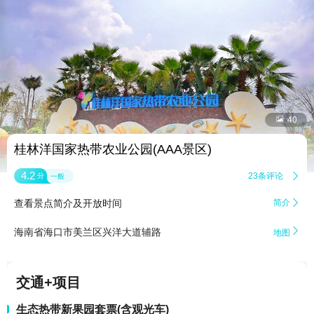


40
桂林洋国家热带农业公园(AAA景区)
4.2
23条评论

分
一般
查看景点简介及开放时间
简介


海南省海口市美兰区兴洋大道辅路
地图
交通+项目
生态热带新果园套票(含观光车)