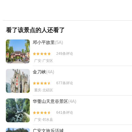
看了该景点的人还看了
邓小平故里
(5A)
249条评论


广安·广安区
金刀峡
(4A)
677条评论


重庆·北碚区
华蓥山天意谷景区
(4A)
641条评论


广安·邻水县
广安文旅乐活城