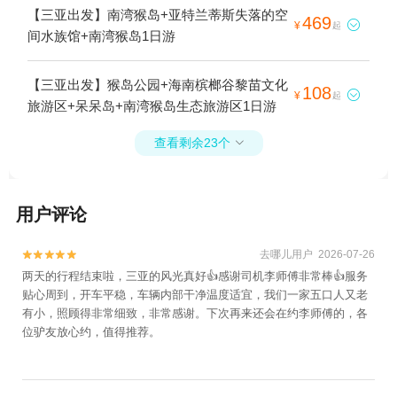
【三亚出发】南湾猴岛+亚特兰蒂斯失落的空
469

¥
起
间水族馆+南湾猴岛1日游
【三亚出发】猴岛公园+海南槟榔谷黎苗文化
108

¥
起
旅游区+呆呆岛+南湾猴岛生态旅游区1日游
查看剩余23个

用户评论
去哪儿用户 2026-07-26


两天的行程结束啦，三亚的风光真好👍感谢司机李师傅非常棒👍服务
贴心周到，开车平稳，车辆内部干净温度适宜，我们一家五口人又老
有小，照顾得非常细致，非常感谢。下次再来还会在约李师傅的，各
位驴友放心约，值得推荐。