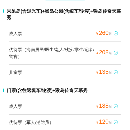
呆呆岛(含观光车)+猴岛公园(含缆车/轮渡)+猴岛传奇天幕
秀
260
成人票

¥
起
优待票（海南居民/医生/老人/残疾/学生/记者/
208

¥
起
警官）
135
儿童票

¥
起
门票(含往返缆车/轮渡)+猴岛传奇天幕秀
188
成人票

¥
起
120
优待票（军人/消防员）

¥
起