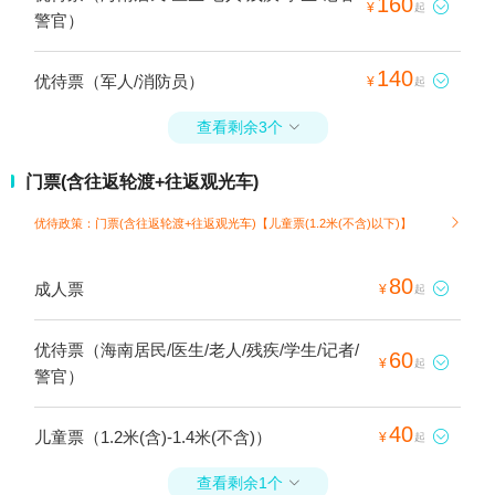
160

¥
起
警官）
140
优待票（军人/消防员）

¥
起
查看剩余3个

门票(含往返轮渡+往返观光车)
优待政策：门票(含往返轮渡+往返观光车)【儿童票(1.2米(不含)以下)】

80
成人票

¥
起
优待票（海南居民/医生/老人/残疾/学生/记者/
60

¥
起
警官）
40
儿童票（1.2米(含)-1.4米(不含)）

¥
起
查看剩余1个
