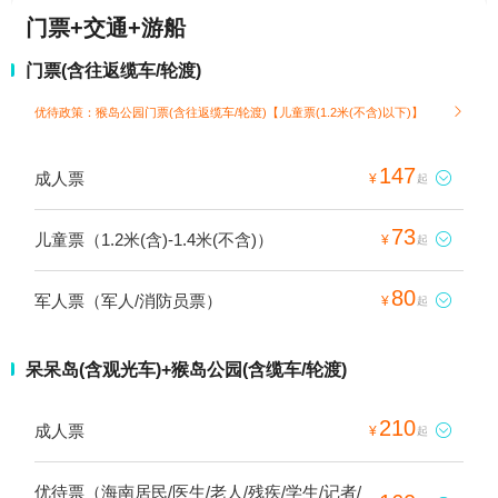
门票+交通+游船
门票(含往返缆车/轮渡)
优待政策：猴岛公园门票(含往返缆车/轮渡)【儿童票(1.2米(不含)以下)】

147
成人票

¥
起
73
儿童票（1.2米(含)-1.4米(不含)）

¥
起
80
军人票（军人/消防员票）

¥
起
呆呆岛(含观光车)+猴岛公园(含缆车/轮渡)
210
成人票

¥
起
优待票（海南居民/医生/老人/残疾/学生/记者/