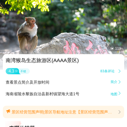


119
南湾猴岛生态旅游区(AAAA景区)
4.3
83条评论

分
不错
查看景点简介及开放时间
简介


海南省陵水黎族自治县新村镇望海大道1号
地图

景区经营范围声明|景区导航地址注意【景区经营范围声明】景区所经营旅游项目主要集中在新村镇南湾猴岛景区索道生态广场、猴岛景区专用旅游码头(北部)，以及位于南湾半岛上的猴岛公园、呆呆岛水上运动中心、呆呆岛沙滩、及景区专用旅游码头(南部)等区域。景区为游客前往上述各旅游区域提供了集空中跨海索道、海上观光轮渡及岛上观光巴士等多元化的立体观光交通系统，为游客提供安全、独特、愉悦的乘坐观光体验。除以上景区游客观光交通系统及经营区域外，在其他区域乘坐的船舶或海上运输工具，以及游览点均非景区官方运营，且与景区无任何关联。敬请广大游客认准南湾猴岛生态旅游区官方服务场所和服务项目，请勿听信非官方工作人员的错误引导。若需了解景区官方游玩攻略，请您致电0898-83360902，或前往景区公众号“南湾猴岛景区预订平台”咨询。欢乐猴岛，妙趣自然！南湾猴岛生态旅游区热情欢迎各位游客的光临！(提示有效期2025/1/28至2030/12/31)【景区导航地址注意】1、景区正确的导航地址：南湾猴岛售票处(陵水县新村镇望海大道1号)2、为防止游客朋友们上当受骗，请在正规渠道购票。为保护游客朋友们的权益，切勿听信景区周边拉客人员带领。(提示有效期2026/6/15至2026/12/31)
