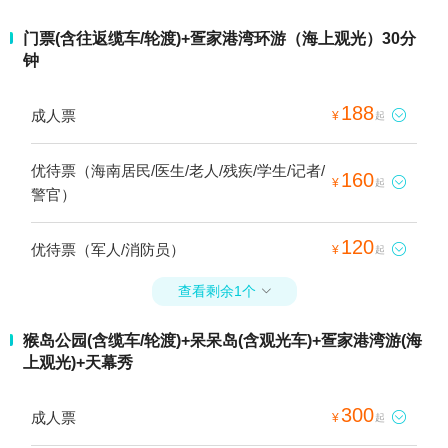
门票(含往返缆车/轮渡)+疍家港湾环游（海上观光）30分
钟
188
成人票

¥
起
优待票（海南居民/医生/老人/残疾/学生/记者/
160

¥
起
警官）
120
优待票（军人/消防员）

¥
起
查看剩余1个

猴岛公园(含缆车/轮渡)+呆呆岛(含观光车)+疍家港湾游(海
上观光)+天幕秀
300
成人票

¥
起