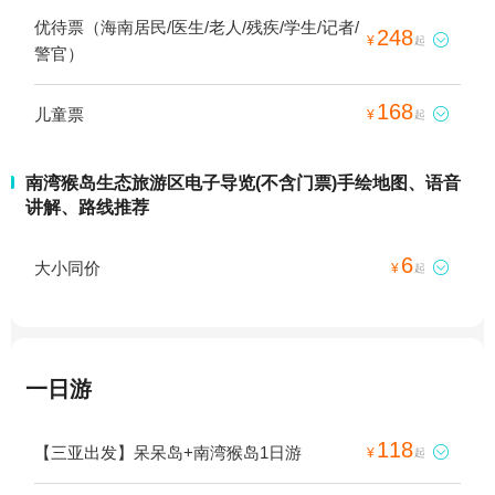
优待票（海南居民/医生/老人/残疾/学生/记者/
248

¥
起
警官）
168
儿童票

¥
起
南湾猴岛生态旅游区电子导览(不含门票)手绘地图、语音
讲解、路线推荐
6
大小同价

¥
起
一日游
118
【三亚出发】呆呆岛+南湾猴岛1日游

¥
起