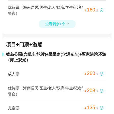
优待票（海南居民/医生/老人/残疾/学生/记者/
160

¥
起
警官）
查看剩余1个

项目+门票+游船
猴岛公园(含缆车/轮渡)+呆呆岛(含观光车)+疍家港湾环游
（海上观光）
260
成人票

¥
起
优待票（海南居民/医生/老人/残疾/学生/记者/
208

¥
起
警官）
135
儿童票

¥
起