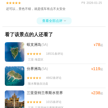
f*9 2026-01-25


还可以，景色不错，就是缆车有点不太安全
查看全部点评

看了该景点的人还看了
78
蜈支洲岛
(5A)
¥
起
18531条评论


三亚·海棠区
119
分界洲岛
(5A)
¥
起
4662条评论


陵水黎族自治县
238
三亚亚特兰蒂斯水世界
¥
起
1015条评论


三亚·三亚亚特兰蒂斯度假区