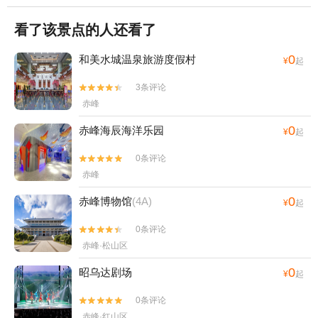
看了该景点的人还看了
0
和美水城温泉旅游度假村
¥
起
3条评论


赤峰
0
赤峰海辰海洋乐园
¥
起
0条评论


赤峰
0
赤峰博物馆
(4A)
¥
起
0条评论


赤峰·松山区
0
昭乌达剧场
¥
起
0条评论


赤峰·红山区