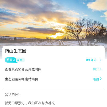


22
南山生态园
5.0
0条评论

分
超赞
查看景点简介及开放时间
简介


生态园路赤峰南站南侧
地图
暂无报价
暂无门票预订，我们正在努力补充