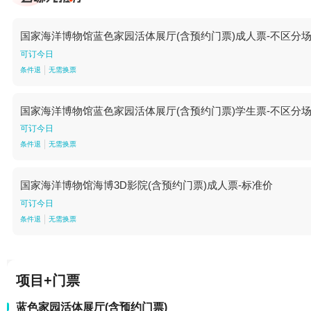
国家海洋博物馆蓝色家园活体展厅(含预约门票)成人票-不区分
可订今日
条件退
无需换票
国家海洋博物馆蓝色家园活体展厅(含预约门票)学生票-不区分
可订今日
条件退
无需换票
国家海洋博物馆海博3D影院(含预约门票)成人票-标准价
可订今日
条件退
无需换票
项目+门票
蓝色家园活体展厅(含预约门票)