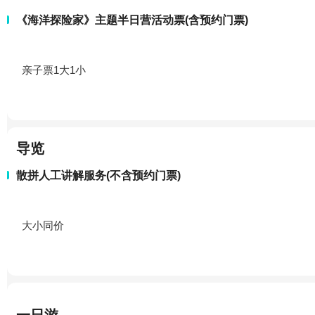
《海洋探险家》主题半日营活动票(含预约门票)
亲子票1大1小
导览
散拼人工讲解服务(不含预约门票)
大小同价
一日游