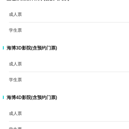
成人票
学生票
海博3D影院(含预约门票)
成人票
学生票
海博4D影院(含预约门票)
成人票