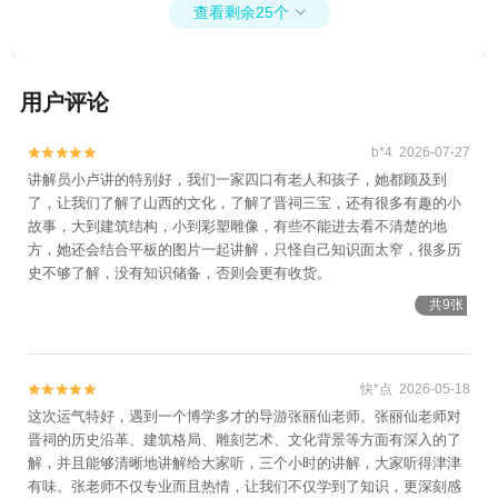
查看剩余25个

用户评论
b*4 2026-07-27


讲解员小卢讲的特别好，我们一家四口有老人和孩子，她都顾及到
了，让我们了解了山西的文化，了解了晋祠三宝，还有很多有趣的小
故事，大到建筑结构，小到彩塑雕像，有些不能进去看不清楚的地
方，她还会结合平板的图片一起讲解，只怪自己知识面太窄，很多历
史不够了解，没有知识储备，否则会更有收货。
共9张
快*点 2026-05-18


这次运气特好，遇到一个博学多才的导游张丽仙老师。张丽仙老师对
晋祠的历史沿革、建筑格局、雕刻艺术、文化背景等方面有深入的了
解，并且能够清晰地讲解给大家听，三个小时的讲解，大家听得津津
有味。张老师不仅专业而且热情，让我们不仅学到了知识，更深刻感