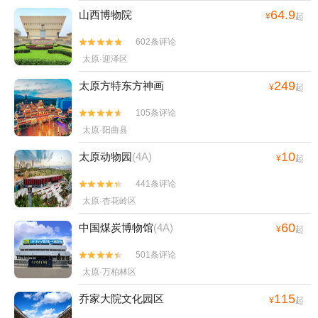
64.9
山西博物院
¥
起
602条评论


太原·迎泽区
249
太原方特东方神画
¥
起
105条评论


太原·阳曲县
10
太原动物园
(4A)
¥
起
441条评论


太原·杏花岭区
60
中国煤炭博物馆
(4A)
¥
起
501条评论


太原·万柏林区
115
乔家大院文化园区
¥
起