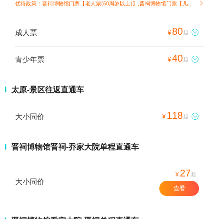
优待政策：晋祠博物馆门票【老人票(60周岁以上)】,晋祠博物馆门票【儿童票(6周岁以下或1.2米以下)】

80
成人票

¥
起
40
青少年票

¥
起
太原-景区往返直通车
118
大小同价

¥
起
晋祠博物馆晋祠-乔家大院单程直通车
27
¥
起
大小同价
查看