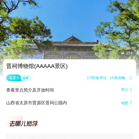


354
晋祠博物馆(AAAAA景区)
4.8
1786条评论
15条攻略

分
很棒
查看景点简介及开放时间
简介


山西省太原市晋源区晋祠公园内
地图