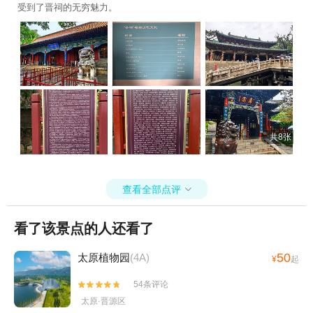
受到了晋祠的无穷魅力。
共8张
查看全部点评

看了该景点的人还看了
50
太原植物园
(4A)
¥
起
54条评论


太原·晋源区