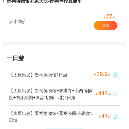
晋祠博物馆乔家大院-晋祠单程直通车
27
¥
起
大小同价
查看
一日游
29.9
【太原出发】晋祠博物馆1日游

¥
起
【太原出发】晋祠博物馆+双塔寺+山西博物
448

¥
起
院+东湖醋园+食品街(帽儿巷)1日游
【太原出发】晋祠博物馆+晋祠公园-东牌坊1
44

¥
起
日游