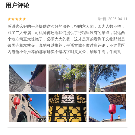
用户评论
琳*目 2026-04-11


感谢这么好的平台提供这么好的服务，报的六人团，因为人数不够，
成了二人专属，司机师傅还给我们提供了行程里没有的景点，就这两
个地方简直太惊艳了，必须大大的赞，这才是真的看到了文物那就是
镇国寺和双林寺，真的可以推荐，平遥古城不做过多评论，不过景区
内电瓶小哥推荐的那家确实不错名字叫复兴公，醋焖牛肉，牛肉扎
实，一点儿不塞牙，醋的酸味儿没有，只留下了香，感叹山西人把醋

的烹饪做到了极致