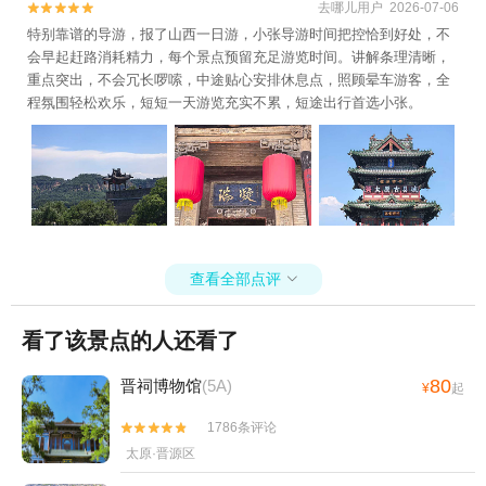
去哪儿用户 2026-07-06


特别靠谱的导游，报了山西一日游，小张导游时间把控恰到好处，不
会早起赶路消耗精力，每个景点预留充足游览时间。讲解条理清晰，
重点突出，不会冗长啰嗦，中途贴心安排休息点，照顾晕车游客，全
程氛围轻松欢乐，短短一天游览充实不累，短途出行首选小张。
查看全部点评

看了该景点的人还看了
80
晋祠博物馆
(5A)
¥
起
1786条评论


太原·晋源区