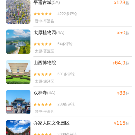
123
平遥古城
(5A)
¥
起
4222条评论


晋中·平遥县
50
太原植物园
(4A)
¥
起
54条评论


太原·晋源区
64.9
山西博物院
¥
起
601条评论


太原·迎泽区
33
双林寺
(4A)
¥
起
288条评论


晋中·平遥县
115
乔家大院文化园区
¥
起
3000条评论

