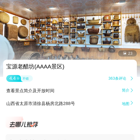


23
宝源老醋坊(AAAA景区)
4.4
363条评论

分
不错
查看景点简介及开放时间
简介


山西省太原市清徐县杨房北路288号
地图