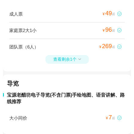
49
成人票

¥
起
96
家庭票2大1小

¥
起
269
团队票（6人）

¥
起
查看剩余1个

导览
宝源老醋坊电子导览(不含门票)手绘地图、语音讲解、路
线推荐
7
大小同价

¥
起