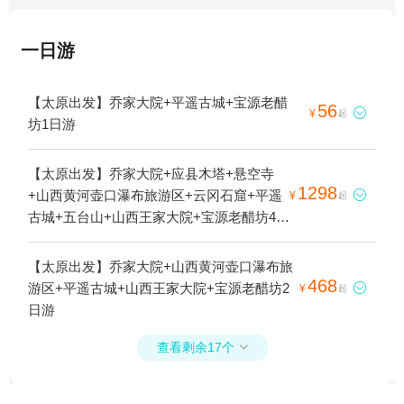
一日游
【太原出发】乔家大院+平遥古城+宝源老醋
56

¥
起
坊1日游
【太原出发】乔家大院+应县木塔+悬空寺
1298
+山西黄河壶口瀑布旅游区+云冈石窟+平遥

¥
起
古城+五台山+山西王家大院+宝源老醋坊4日
游
【太原出发】乔家大院+山西黄河壶口瀑布旅
468
游区+平遥古城+山西王家大院+宝源老醋坊2

¥
起
日游
查看剩余17个
