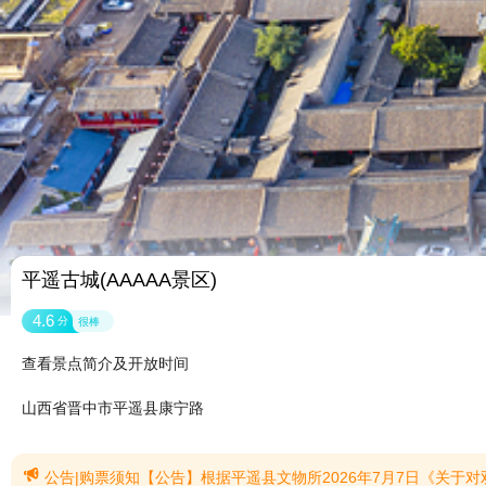
平遥古城(AAAAA景区)
4.6
分
很棒
查看景点简介及开放时间
山西省晋中市平遥县康宁路

公告|购票须知【公告】根据平遥县文物所2026年7月7日《关于对双林寺千佛殿、镇国寺万佛殿进行施工》的通知，因双林寺千佛殿、镇国寺万佛殿内壁画彩塑存在险情，需实施保护修缮。镇国寺万佛殿修缮工期