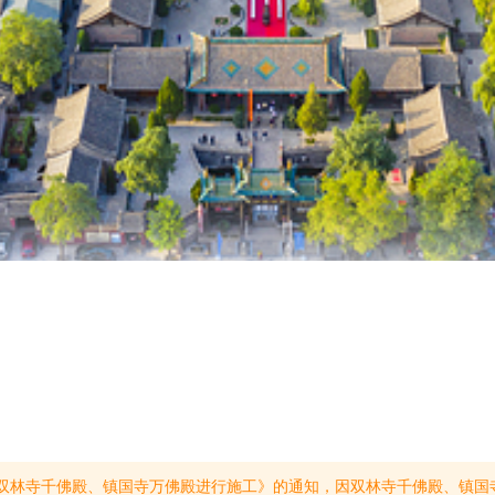
:2026年7月至2027年9月；双林寺千佛殿修缮工期:2026年7月至2028年9月。为加强文物保护和确保游客人身安全，届时将对双林寺千佛殿、镇国寺万佛殿进行半封闭。(提示有效期2026/7/9至2027/9/3