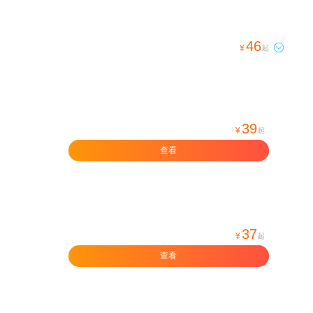
46

¥
起
39
¥
起
查看
37
¥
起
查看