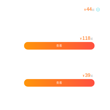
44

¥
起
118
¥
起
查看
39
¥
起
查看