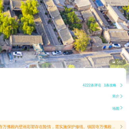

567
4222条评论
1条攻略

简介


地图
0)【购票须知】购买平遥古城成人票或半价票游客，仅可享受平遥古城入园游览权益，不包含2026年8月19 日落日合唱派对现场观演资格。(提示有效期2026/7/13至2026/8/19)
