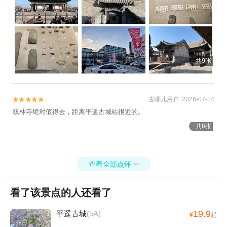
共9张
去哪儿用户 2026-07-14


双林寺绝对值得去，距离平遥古城站很近的。
共8张
查看全部点评

看了该景点的人还看了
19.9
平遥古城
(5A)
¥
起