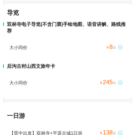
导览
双林寺电子导览(不含门票)手绘地图、语音讲解、路线推
荐
8
大小同价

¥
起
后沟古村山西文旅年卡
245
大小同价

¥
起
一日游
138
【晋中出发】双林寺+平遥古城1日游

¥
起