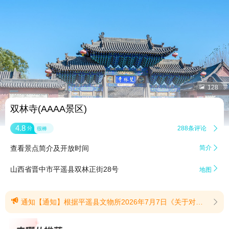


128
双林寺(AAAA景区)
4.8
288条评论

分
很棒
查看景点简介及开放时间
简介


山西省晋中市平遥县双林正街28号
地图

通知【通知】根据平遥县文物所2026年7月7日《关于对双林寺千佛殿进行施工》的通知，因双林寺千佛殿内壁画彩塑存在险情，需实施保护修缮。修缮工期:2026年7月至2028年9月。为加强文物保护和确保游客人身安全，届时将对双林寺千佛殿进行半封闭。(提示有效期2026/7/9至2028/9/30)
