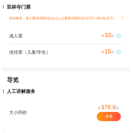
双林寺门票
优待政策：老人票(60周岁(含)以上),儿童票(6周岁(含)以下/1.2米(含)以下)

33
成人票

¥
起
15
优待票（儿童/学生）

¥
起
导览
人工讲解服务
378.8
¥
起
大小同价
查看