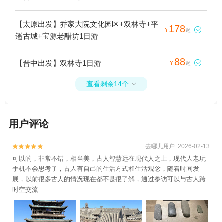
【太原出发】乔家大院文化园区+双林寺+平
178

¥
起
遥古城+宝源老醋坊1日游
88
【晋中出发】双林寺1日游

¥
起
查看剩余14个

用户评论
去哪儿用户 2026-02-13


可以的，非常不错，相当美，古人智慧远在现代人之上，现代人老玩
手机不会思考了，古人有自己的生活方式和生活观念，随着时间发
展，以前很多古人的情况现在都不是很了解，通过参访可以与古人跨
时空交流