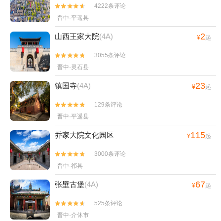
4222条评论


晋中·平遥县
2
山西王家大院
(4A)
¥
起
3055条评论


晋中·灵石县
23
镇国寺
(4A)
¥
起
129条评论


晋中·平遥县
115
乔家大院文化园区
¥
起
3000条评论


晋中·祁县
67
张壁古堡
(4A)
¥
起
525条评论


晋中·介休市