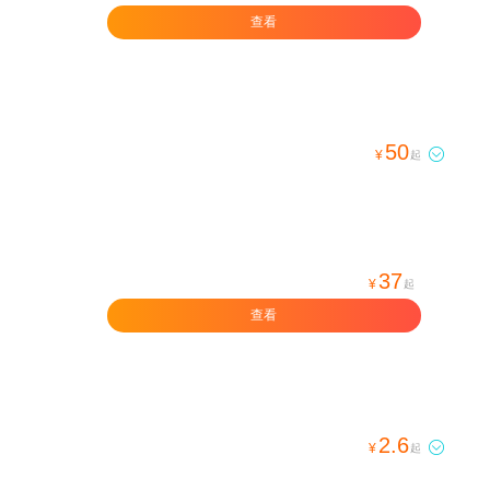
查看
50

¥
起
37
¥
起
查看
2.6

¥
起