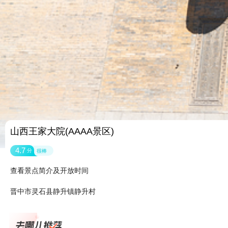
山西王家大院(AAAA景区)
4.7
分
很棒
查看景点简介及开放时间
晋中市灵石县静升镇静升村