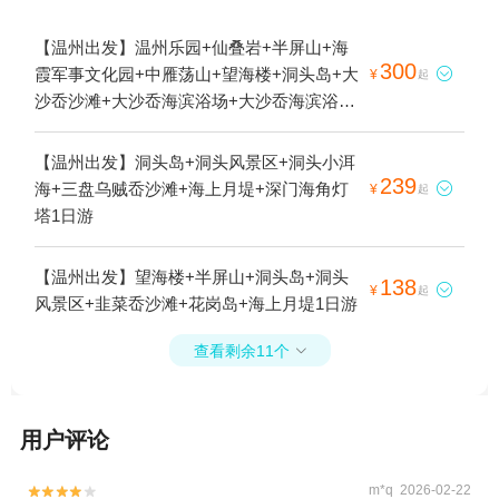
【温州出发】温州乐园+仙叠岩+半屏山+海
300
霞军事文化园+中雁荡山+望海楼+洞头岛+大

¥
起
沙岙沙滩+大沙岙海滨浴场+大沙岙海滨浴场
（仙叠岩）+洞头风景区1日游
【温州出发】洞头岛+洞头风景区+洞头小洱
239
海+三盘乌贼岙沙滩+海上月堤+深门海角灯

¥
起
塔1日游
【温州出发】望海楼+半屏山+洞头岛+洞头
138

¥
起
风景区+韭菜岙沙滩+花岗岛+海上月堤1日游
查看剩余11个

用户评论
m*q 2026-02-22

