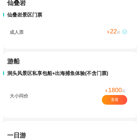
仙叠岩
仙叠岩景区门票
22
成人票

¥
起
游船
洞头风景区私享包船+出海捕鱼体验(不含门票)
1800
¥
起
大小同价
查看
一日游