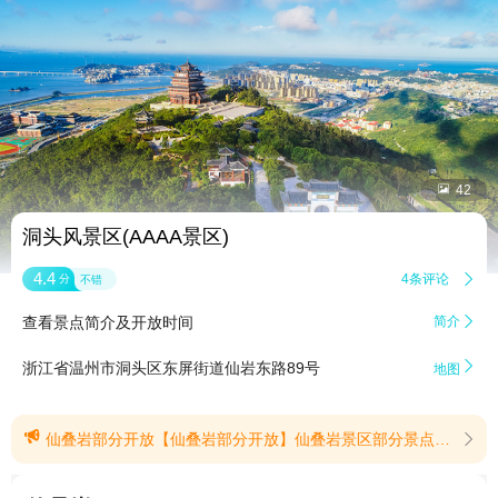


42
洞头风景区(AAAA景区)
4.4
4条评论

分
不错
查看景点简介及开放时间
简介


浙江省温州市洞头区东屏街道仙岩东路89号
地图

仙叠岩部分开放【仙叠岩部分开放】仙叠岩景区部分景点因施工关闭，详情可咨询景区。(提示有效期2026/4/14至2026/8/31)
