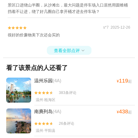
景区口进绕山半圈，从沙滩出，最大问题是停车场入口居然用圆锥桶
挡着不让进，绕了好几圈自己拿开桶才进去停车场？
s*7 2025-12-26


很好的价廉物美下次还会买的
查看全部点评

看了该景点的人还看了
119
温州乐园
(4A)
¥
起
383条评论


温州·瓯海区
438
南麂列岛
(4A)
¥
起
26条评论


温州·平阳县