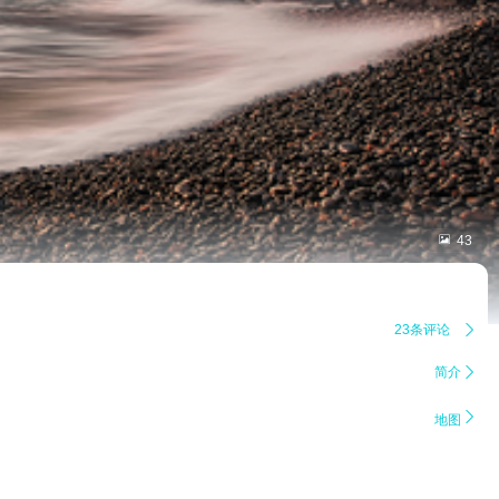

43
23条评论

简介


地图