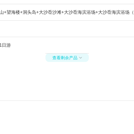
山+望海楼+洞头岛+大沙岙沙滩+大沙岙海滨浴场+大沙岙海滨浴场（
1日游
查看剩余产品
