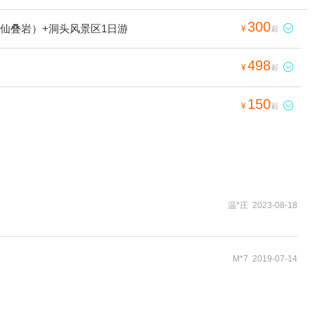
300
仙叠岩）+洞头风景区1日游

¥
起
498

¥
起
150

¥
起
温*庄 2023-08-18
M*7 2019-07-14