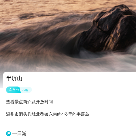
半屏山
4.5
分
不错
查看景点简介及开放时间
温州市洞头县城北岙镇东南约4公里的半屏岛
一日游