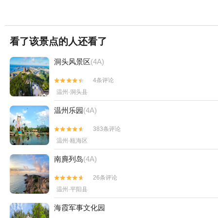
看了该景点的人还看了
洞头风景区
(4A)
4条评论


温州·洞头县
温州乐园
(4A)
383条评论


温州·瓯海区
南麂列岛
(4A)
26条评论


温州·平阳县
海霞军事文化园