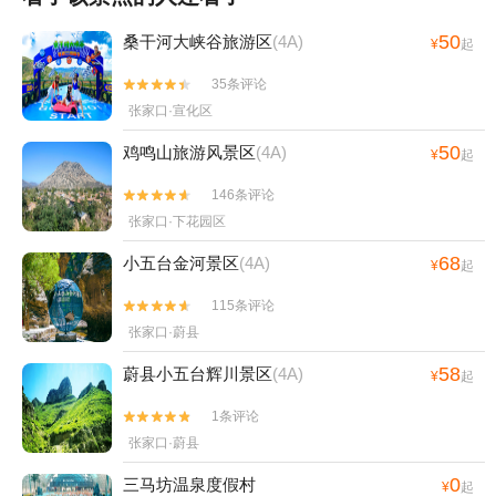
50
桑干河大峡谷旅游区
(4A)
¥
起
35条评论


张家口·宣化区
50
鸡鸣山旅游风景区
(4A)
¥
起
146条评论


张家口·下花园区
68
小五台金河景区
(4A)
¥
起
115条评论


张家口·蔚县
58
蔚县小五台辉川景区
(4A)
¥
起
1条评论


张家口·蔚县
0
三马坊温泉度假村
¥
起