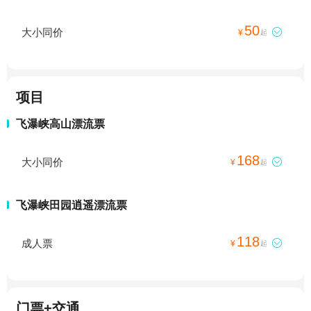
50
大小同价

¥
起
项目
飞瀑峡高山漂流票
168
大小同价

¥
起
飞瀑峡田园逍遥漂流票
118
成人票

¥
起
门票+交通