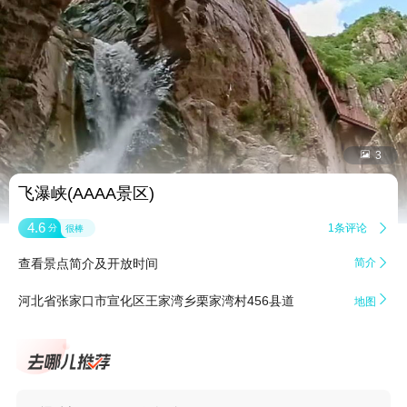


3
飞瀑峡(AAAA景区)
4.6
1条评论

分
很棒
查看景点简介及开放时间
简介


河北省张家口市宣化区王家湾乡栗家湾村456县道
地图