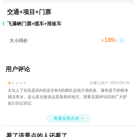
交通+项目+门票
飞瀑峡门票+缆车+滑板车
189
大小同价

¥
起
用户评论
去哪儿用户 2024-06-28


太坑人了别说是四A就连没有A的都比这地方强的多。瀑布是干的根本
就没有水。这么多次旅游这是最差的地方。望看见我评论区的广大驴
友们切记切记
查看全部点评

看了该景点的人还看了