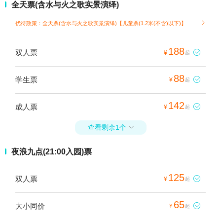
全天票(含水与火之歌实景演绎)
优待政策：全天票(含水与火之歌实景演绎)【儿童票(1.2米(不含)以下)】

188
双人票

¥
起
88
学生票

¥
起
142
成人票

¥
起
查看剩余1个

夜浪九点(21:00入园)票
125
双人票

¥
起
65
大小同价

¥
起