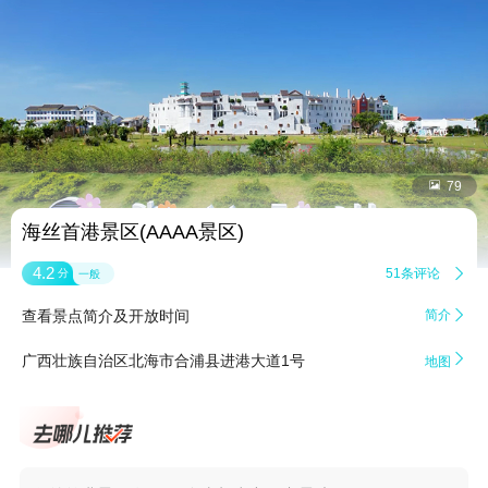


79
海丝首港景区(AAAA景区)
4.2
51条评论

分
一般
查看景点简介及开放时间
简介


广西壮族自治区北海市合浦县进港大道1号
地图