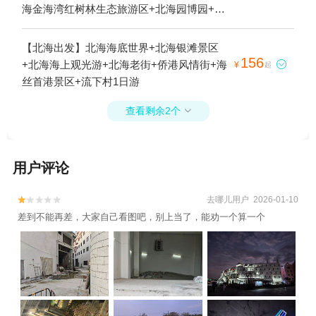
海金海湾红树林生态旅游区+北海园博园+北
海老街+北海老城历史文化馆+红树林欢乐赶
海+红树林天天赶海+北海涠洲岛游船+北海
【北海出发】北海海底世界+北海银滩景区
环岛观光游+银基水世界+海丝首港景区+北
156
+北海海上观光游+北海老街+侨港风情街+海

¥
起
海冠头岭潜水基地+冠头岭水上娱乐基地·潜
丝首港景区+流下村1日游
水·帆船·游艇海钓1日游
查看剩余2个

用户评论
去哪儿用户 2026-01-10


差到不能再差，大家自己看图吧，别上当了，能劝一个算一个