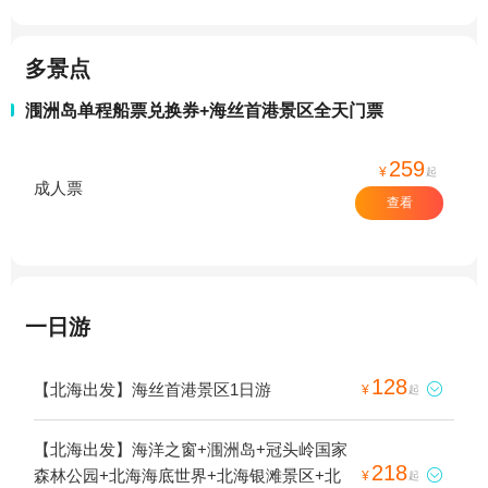
多景点
涠洲岛单程船票兑换券+海丝首港景区全天门票
259
¥
起
成人票
查看
一日游
128
【北海出发】海丝首港景区1日游

¥
起
【北海出发】海洋之窗+涠洲岛+冠头岭国家
218
森林公园+北海海底世界+北海银滩景区+北

¥
起