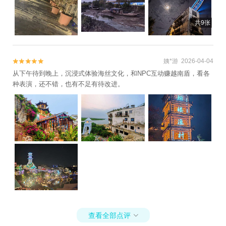
共9张
姨*游 2026-04-04


从下午待到晚上，沉浸式体验海丝文化，和NPC互动赚越南盾，看各
种表演，还不错，也有不足有待改进。
查看全部点评
