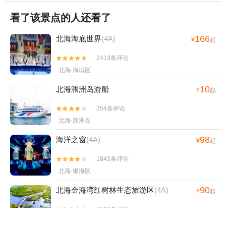
看了该景点的人还看了
166
北海海底世界
(4A)
¥
起
2413条评论


北海·海城区
10
北海涠洲岛游船
¥
起
254条评论


北海·涠洲岛
98
海洋之窗
(4A)
¥
起
1843条评论


北海·银海区
90
北海金海湾红树林生态旅游区
(4A)
¥
起
1518条评论


北海·银海区