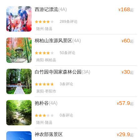
168
西游记漂流
(4A)
¥
起
289条评论


随州·随县
60
桐柏山淮源风景区
(4A)
¥
起
50条评论


南阳·桐柏县
30
白竹园寺国家森林公园
(3A)
¥
起
3条评论


襄阳·枣阳市
57.9
抱朴谷
(4A)
¥
起
0条评论


随州·随县
29.9
神农部落景区
¥
起