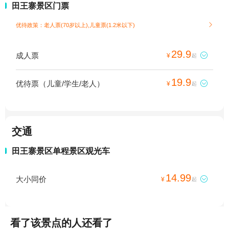
田王寨景区门票
优待政策：老人票(70岁以上),儿童票(1.2米以下)

29.9
成人票

¥
起
19.9
优待票（儿童/学生/老人）

¥
起
交通
田王寨景区单程景区观光车
14.99
大小同价

¥
起
看了该景点的人还看了