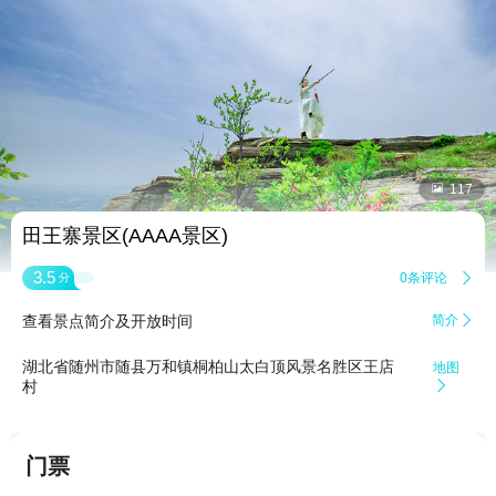


117
田王寨景区(AAAA景区)
3.5
0条评论

分
查看景点简介及开放时间
简介

湖北省随州市随县万和镇桐柏山太白顶风景名胜区王店
地图
村

门票