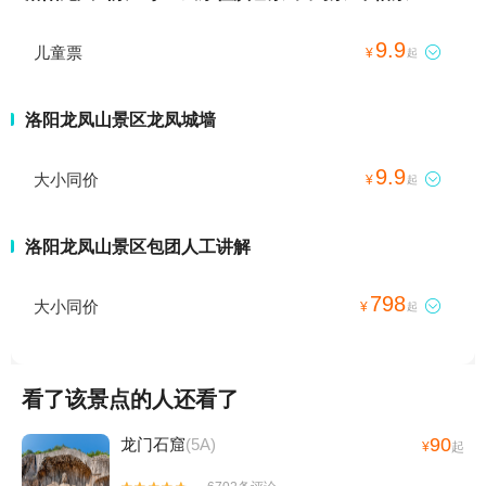
9.9
儿童票

¥
起
洛阳龙凤山景区龙凤城墙
9.9
大小同价

¥
起
洛阳龙凤山景区包团人工讲解
798
大小同价

¥
起
看了该景点的人还看了
90
龙门石窟
(5A)
¥
起