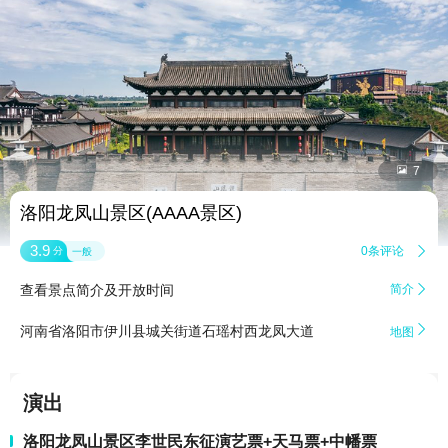


7
洛阳龙凤山景区(AAAA景区)
3.9
0条评论

分
一般
查看景点简介及开放时间
简介


河南省洛阳市伊川县城关街道石瑶村西龙凤大道
地图
演出
洛阳龙凤山景区李世民东征演艺票+天马票+中幡票