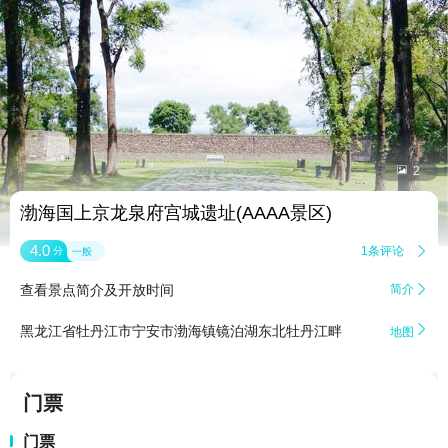


2
渤海国上京龙泉府宫城遗址(AAAA景区)
4.0
1条评论

分
一般
查看景点简介及开放时间
简介


黑龙江省牡丹江市宁安市渤海镇镜泊湖东北牡丹江畔
地图
门票
门票