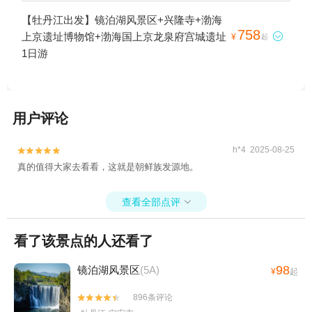
【牡丹江出发】镜泊湖风景区+兴隆寺+渤海
758
上京遗址博物馆+渤海国上京龙泉府宫城遗址

¥
起
1日游
用户评论
h*4 2025-08-25


真的值得大家去看看，这就是朝鲜族发源地。
查看全部点评

看了该景点的人还看了
98
镜泊湖风景区
(5A)
¥
起
896条评论

