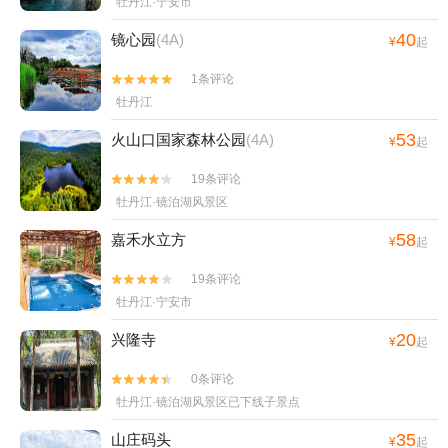
牡丹江·宁安市
40
镜心园
(4A)
¥
起
1条评论


牡丹江
53
火山口国家森林公园
(4A)
¥
起
19条评论


牡丹江·镜泊湖风景区
58
嘉禾水立方
¥
起
19条评论


牡丹江·宁安市
20
兴隆寺
¥
起
0条评论


牡丹江·镜泊湖风景区已下线子景点
35
山庄码头
¥
起