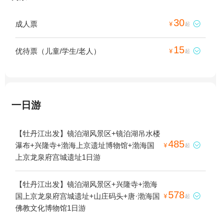
30
成人票

¥
起
15
优待票（儿童/学生/老人）

¥
起
一日游
【牡丹江出发】镜泊湖风景区+镜泊湖吊水楼
485
瀑布+兴隆寺+渤海上京遗址博物馆+渤海国

¥
起
上京龙泉府宫城遗址1日游
【牡丹江出发】镜泊湖风景区+兴隆寺+渤海
578
国上京龙泉府宫城遗址+山庄码头+唐·渤海国

¥
起
佛教文化博物馆1日游